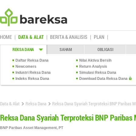
HOME
DATA & ALAT
BERITA & ANALISIS
PLAN
REKSA DANA
SAHAM
OBLIGASI
Daftar Reksa Dana
Nilai Aktiva Bersih
Newcomers
Return Analysis
Industri Reksa Dana
Simulasi Reksa Dana
Indeks Reksa Dana
Download Data Reksa Dana
Data & Alat
Reksa Dana
Reksa Dana Syariah Terproteksi BNP Paribas M
Reksa Dana Syariah Terproteksi BNP Paribas
BNP Paribas Asset Management, PT