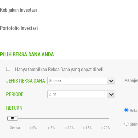
Kebijakan Investasi
Portofolio Investasi
PILIH
REKSA DANA ANDA
Hanya tampilkan Reksa Dana yang dapat dibeli
JENIS REKSA DANA
Manajer
PERIODE
RETURN
Beta
Stan
Semua
> 0%
> 5%
> 10%
> 15%
> 20%