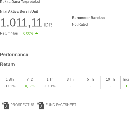
Reksa Dana Terproteksi
Nilai Aktiva Bersih/Unit
Barometer Bareksa
1.011,11
IDR
Not Rated
Return/Hari
0,00%
Performance
Return
1 Bln
YTD
1 Th
3 Th
5 Th
10 Th
Inc
-1,02%
0,17%
-0,01%
-
-
-
1
PROSPECTUS
FUND FACTSHEET