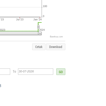
100
0
 '23
Jul '23
Jan '24
2023
2024
Bareksa.com
Cetak
Download
To
8