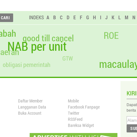
INDEKS
A
B
C
D
E
F
G
H
I
J
K
L
M
N
abah
ROE
good till cancel
NAB per unit
daerah
GTW
macaulay
obligasi pemerintah
KIR
Daftar Member
Mobile
Dapat
Langganan Data
Facebook Fanpage
berita
Buka Account
Twitter
RSSFeed
Bareksa Widget
SU