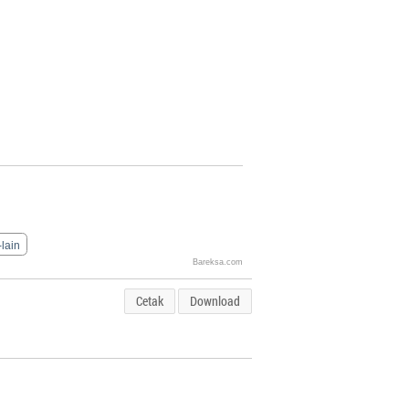
-lain
Bareksa.com
Cetak
Download