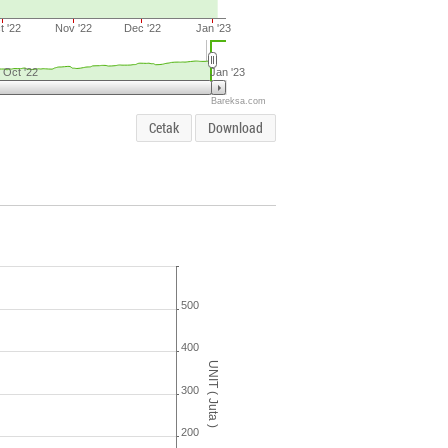
t '22
Nov '22
Dec '22
Jan '23
Oct '22
Jan '23
Bareksa.com
Cetak
Download
500
400
UNIT ( Juta )
300
200