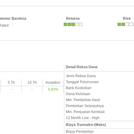
ometer Bareksa
Returns
Risk
Rated
Detail Reksa Dana
Jenis Reksa Dana
Tanggal Peluncuran
5 Th
10 Th
Inception
Bank Kustodian
-
-
4,93%
Dana Kelolaan
Min. Pembelian Awal
Pembelian Selanjutnya
Min. Penjualan Kembali
12 Month Low - High
Biaya Transaksi (Maks)
Biaya Pembelian