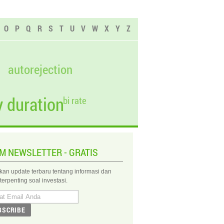
O
P
Q
R
S
T
U
V
W
X
Y
Z
autorejection
 duration
bi rate
IM NEWSLETTER - GRATIS
kan update terbaru tentang informasi dan
 terpenting soal investasi.
BSCRIBE