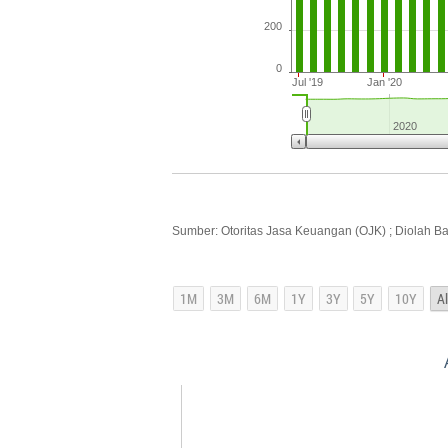
200
0
Jul '19
Jan '20
2020
Sumber: Otoritas Jasa Keuangan (OJK) ; Diolah B