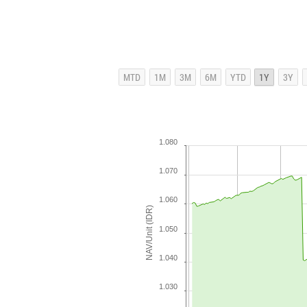
1.080
1.070
1.060
NAV/Unit (IDR)
1.050
1.040
1.030