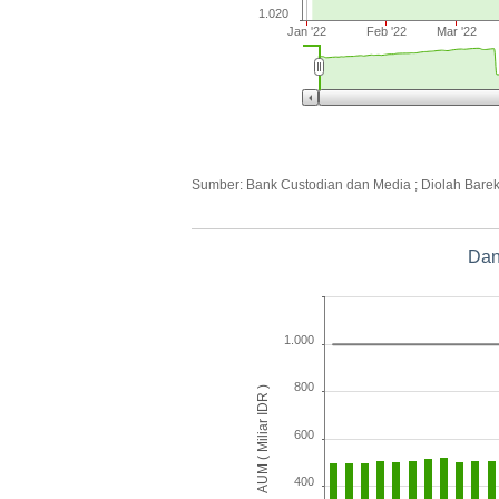
1.020
Jan '22
Feb '22
Mar '22
Sumber: Bank Custodian dan Media ; Diolah Bare
Dan
1.000
800
AUM ( Miliar IDR )
600
400