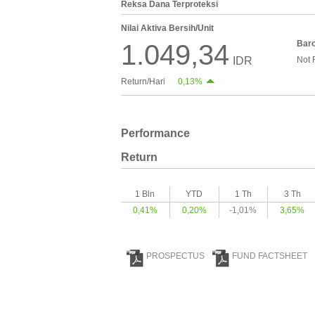
Reksa Dana Terproteksi
Nilai Aktiva Bersih/Unit
Bar
1.049,34
IDR
Not 
Return/Hari
0,13%
Performance
Return
1 Bln
YTD
1 Th
3 Th
0,41%
0,20%
-1,01%
3,65%
PROSPECTUS
FUND FACTSHEET