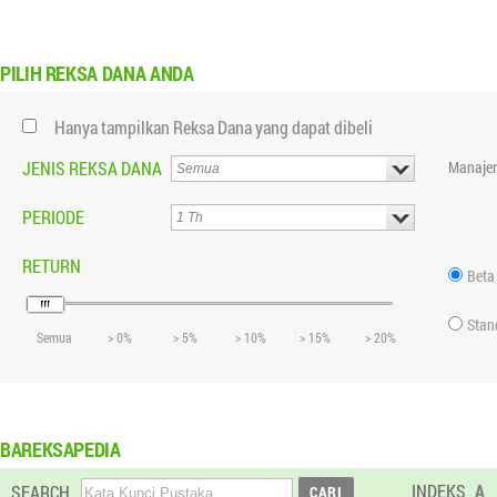
PILIH
REKSA DANA ANDA
Hanya tampilkan Reksa Dana yang dapat dibeli
JENIS REKSA DANA
Manajer
PERIODE
RETURN
Beta
Stan
Semua
> 0%
> 5%
> 10%
> 15%
> 20%
BAREKSAPEDIA
INDEKS
A
SEARCH