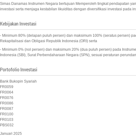
Simas Danamas Instrumen Negara bertujuan Memperoleh tingkat pendapatan yan
investasi serta menjaga kestabilan likuiditas dengan diversifikasi investasi pada 
Kebijakan Investasi
- Minimum 80% (delapan puluh persen) dan maksimum 100% (seratus persen) pada
Rekapitalisasi dan Obligasi Republik Indonesia (ORI) serta
- Minimum 0% (nol persen) dan maksimum 20% (dua puluh persen) pada Instrumen 
Indonesia (SBI), Surat Perbendaharaan Negara (SPN), sesuai peraturan perunda
Portofolio Investasi
Bank Bukopin Syariah
FR0059
FR0064
FR0076
FR0086
FR0087
FR0100
FR0103
PBS032
Januari 2025