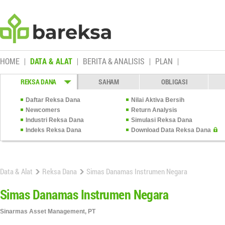
HOME
DATA & ALAT
BERITA & ANALISIS
PLAN
REKSA DANA
SAHAM
OBLIGASI
Daftar Reksa Dana
Nilai Aktiva Bersih
Newcomers
Return Analysis
Industri Reksa Dana
Simulasi Reksa Dana
Indeks Reksa Dana
Download Data Reksa Dana
Data & Alat
Reksa Dana
Simas Danamas Instrumen Negara
Simas Danamas Instrumen Negara
Sinarmas Asset Management, PT