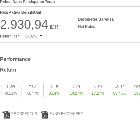
Reksa Dana Pendapatan Tetap
Nilai Aktiva Bersih/Unit
Barometer Bareksa
2.930,94
IDR
Not Rated
Return/Hari
-0,02%
Performance
Return
1 Bln
YTD
1 Th
3 Th
5 Th
10 Th
Inc
-0,12%
-3,77%
0,14%
10,27%
17,27%
63,45%
19
PROSPECTUS
FUND FACTSHEET