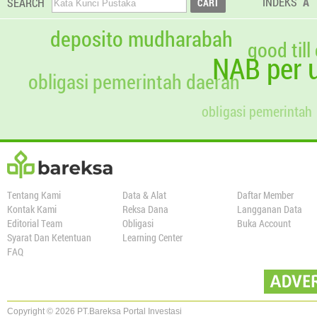
INDEKS
A
SEARCH
deposito mudharabah
good till
NAB per u
obligasi pemerintah daerah
obligasi pemerintah
Tentang Kami
Data & Alat
Daftar Member
Kontak Kami
Reksa Dana
Langganan Data
Editorial Team
Obligasi
Buka Account
Syarat Dan Ketentuan
Learning Center
FAQ
Copyright © 2026 PT.Bareksa Portal Investasi