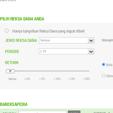
(April 2025)
PILIH
REKSA DANA ANDA
Hanya tampilkan Reksa Dana yang dapat dibeli
JENIS REKSA DANA
Manajer
PERIODE
RETURN
Beta
Stan
Semua
> 0%
> 5%
> 10%
> 15%
> 20%
BAREKSAPEDIA