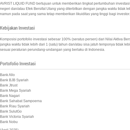
AVRIST LIQUID FUND bertujuan untuk memberikan tingkat pertumbuhan investasi yan
negeri dan/atau Efek Bersifat Utang yang diterbitkan dengan jangka waktu tidak leb
namun pada saat yang sama tetap memberikan likuiditas yang tinggi bagi investor.
Kebijakan Investasi
Komposisi portofolio investasi sebesar 100% (seratus persen) dari Nilai Aktiva B
jangka waktu tidak lebih dari 1 (satu) tahun dan/atau sisa jatuh temponya tidak l
sesuai peraturan perundang-undangan yang berlaku di Indonesia.
Portofolio Investasi
Bank Allo
Bank BJB Syariah
Bank Jtrust
Bank Mega Syariah
Bank Nagari
Bank Sahabat Sampoerna
Bank Riau Syariah
Bank SulutGo
Bank Victoria Syariah
Bank Nobu