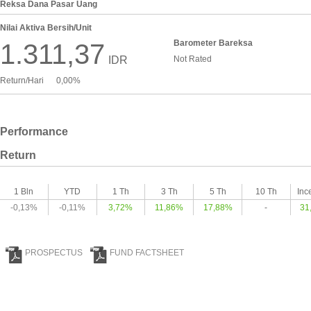
Reksa Dana Pasar Uang
Nilai Aktiva Bersih/Unit
Barometer Bareksa
1.311,37
IDR
Not Rated
Return/Hari
0,00%
Performance
Return
1 Bln
YTD
1 Th
3 Th
5 Th
10 Th
Inc
-0,13%
-0,11%
3,72%
11,86%
17,88%
-
31
PROSPECTUS
FUND FACTSHEET