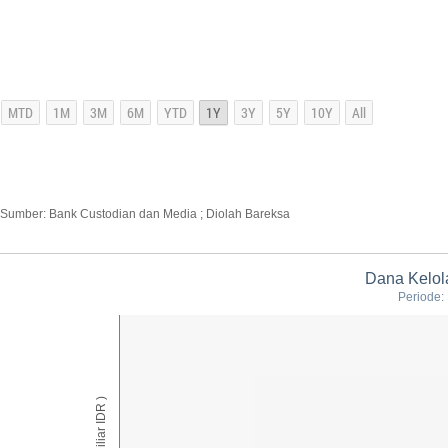
Sumber: Bank Custodian dan Media ; Diolah Bareksa
Dana Kelola
Periode:
AUM ( Miliar IDR )