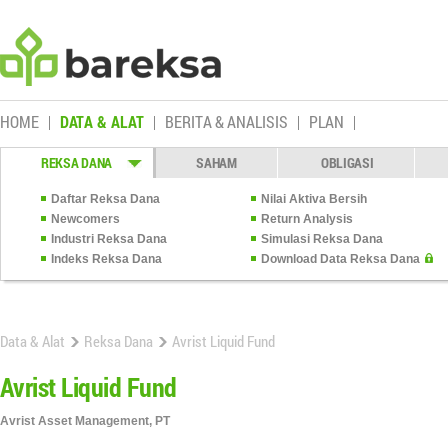
HOME
DATA & ALAT
BERITA & ANALISIS
PLAN
REKSA DANA
SAHAM
OBLIGASI
Daftar Reksa Dana
Nilai Aktiva Bersih
Newcomers
Return Analysis
Industri Reksa Dana
Simulasi Reksa Dana
Indeks Reksa Dana
Download Data Reksa Dana
Data & Alat
Reksa Dana
Avrist Liquid Fund
Avrist Liquid Fund
Avrist Asset Management, PT