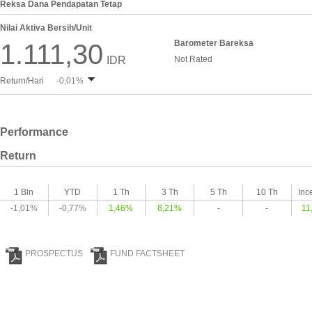
Reksa Dana Pendapatan Tetap
Nilai Aktiva Bersih/Unit
Barometer Bareksa
1.111,30
IDR
Not Rated
Return/Hari
-0,01%
Performance
Return
1 Bln
YTD
1 Th
3 Th
5 Th
10 Th
Inc
-1,01%
-0,77%
1,46%
8,21%
-
-
11
PROSPECTUS
FUND FACTSHEET