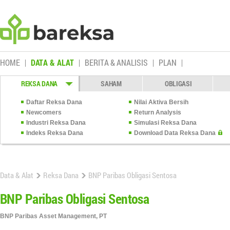
HOME
DATA & ALAT
BERITA & ANALISIS
PLAN
REKSA DANA
SAHAM
OBLIGASI
Daftar Reksa Dana
Nilai Aktiva Bersih
Newcomers
Return Analysis
Industri Reksa Dana
Simulasi Reksa Dana
Indeks Reksa Dana
Download Data Reksa Dana
Data & Alat
Reksa Dana
BNP Paribas Obligasi Sentosa
BNP Paribas Obligasi Sentosa
BNP Paribas Asset Management, PT