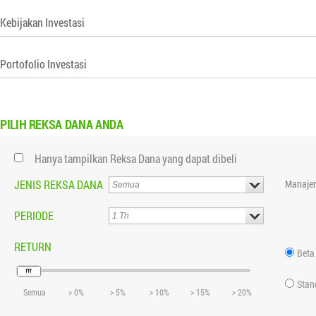
Kebijakan Investasi
Portofolio Investasi
PILIH
REKSA DANA ANDA
Hanya tampilkan Reksa Dana yang dapat dibeli
JENIS REKSA DANA
Manajer
PERIODE
RETURN
Beta
Stan
Semua
> 0%
> 5%
> 10%
> 15%
> 20%