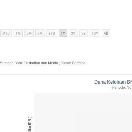
Sumber: Bank Custodian dan Media ; Diolah Bareksa
Dana Kelolaan BN
Periode: No
AUM ( Miliar IDR )