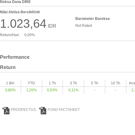
Reksa Dana DIRE
Nilai Aktiva Bersih/Unit
Barometer Bareksa
1.023,64
IDR
Not Rated
Return/Hari
0,00%
Performance
Return
1 Bln
YTD
1 Th
3 Th
5 Th
10 Th
Inc
0,80%
1,20%
0,03%
0,11%
-
-
2
PROSPECTUS
FUND FACTSHEET