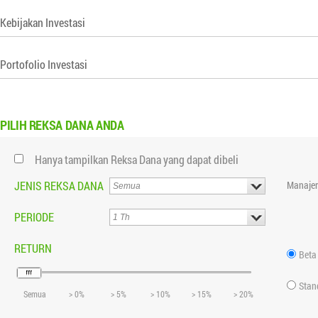
Kebijakan Investasi
Portofolio Investasi
PILIH
REKSA DANA ANDA
Hanya tampilkan Reksa Dana yang dapat dibeli
JENIS REKSA DANA
Manajer
PERIODE
RETURN
Beta
Stan
Semua
> 0%
> 5%
> 10%
> 15%
> 20%