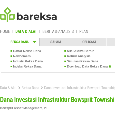
HOME
DATA & ALAT
BERITA & ANALISIS
PLAN
REKSA DANA
SAHAM
OBLIGASI
Daftar Reksa Dana
Nilai Aktiva Bersih
Newcomers
Return Analysis
Industri Reksa Dana
Simulasi Reksa Dana
Indeks Reksa Dana
Download Data Reksa Dana
Data & Alat
Reksa Dana
Dana Investasi Infrastruktur Bowsprit Townsh
Dana Investasi Infrastruktur Bowsprit Towns
Bowsprit Asset Management, PT