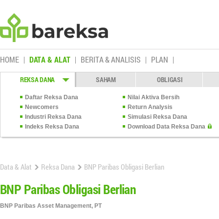
HOME
DATA & ALAT
BERITA & ANALISIS
PLAN
REKSA DANA
SAHAM
OBLIGASI
Daftar Reksa Dana
Nilai Aktiva Bersih
Newcomers
Return Analysis
Industri Reksa Dana
Simulasi Reksa Dana
Indeks Reksa Dana
Download Data Reksa Dana
Data & Alat
Reksa Dana
BNP Paribas Obligasi Berlian
BNP Paribas Obligasi Berlian
BNP Paribas Asset Management, PT