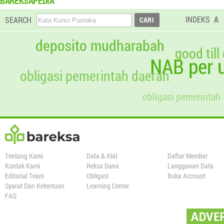
BAREKSAPEDIA
INDEKS
A
SEARCH
deposito mudharabah
good till
NAB per u
obligasi pemerintah daerah
obligasi pemerintah
Tentang Kami
Data & Alat
Daftar Member
Kontak Kami
Reksa Dana
Langganan Data
Editorial Team
Obligasi
Buka Account
Syarat Dan Ketentuan
Learning Center
FAQ