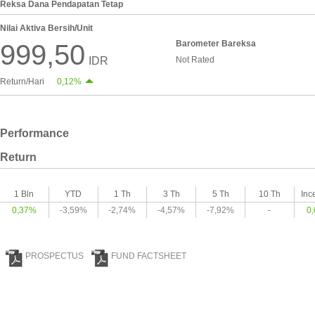
Reksa Dana Pendapatan Tetap
Nilai Aktiva Bersih/Unit
Barometer Bareksa
999,50
IDR
Not Rated
Return/Hari
0,12%
Performance
Return
1 Bln
YTD
1 Th
3 Th
5 Th
10 Th
Inc
0,37%
-3,59%
-2,74%
-4,57%
-7,92%
-
0
PROSPECTUS
FUND FACTSHEET