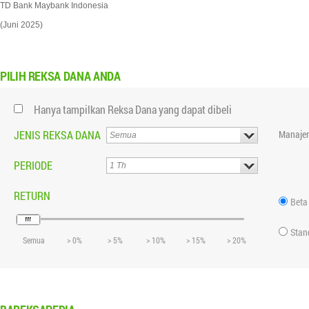
TD Bank Maybank Indonesia
(Juni 2025)
PILIH
REKSA DANA ANDA
Hanya tampilkan Reksa Dana yang dapat dibeli
JENIS REKSA DANA
Manajer
PERIODE
RETURN
Beta
Stan
Semua
> 0%
> 5%
> 10%
> 15%
> 20%