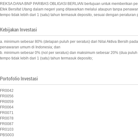
REKSA DANA BNP PARIBAS OBLIGASI BERLIAN bertujuan untuk memberikan pendap
Efek Bersifat Utang dalam negeri yang ditawarkan melalui ataupun tanpa penawa
tempo tidak lebih dari 1 (satu) tahun termasuk deposito, sesuai dengan peratura
Kebijakan Investasi
a. minimum sebesar 80% (delapan puluh per seratus) dari Nilai Aktiva Bersih pad
penawaran umum di Indonesia; dan
b. minimum sebesar 0% (nol per seratus) dan maksimum sebesar 20% (dua puluh p
tempo tidak lebih dari 1 (satu) tahun termasuk deposito;
Portofolio Investasi
FR0042
FR0056
FR0059
FR0064
FR0071
FR0078
FR0087
FR0103
PBS003