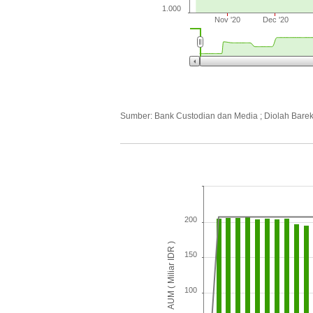
1.000
Nov '20
Dec '20
Sumber: Bank Custodian dan Media ; Diolah Bare
200
AUM ( Miliar IDR )
150
100