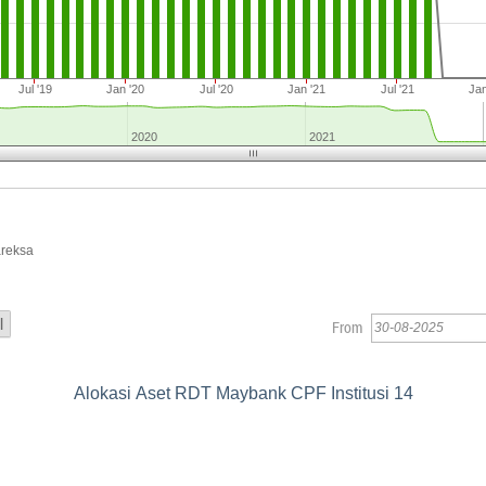
Jul '19
Jan '20
Jul '20
Jan '21
Jul '21
Jan
2020
2021
areksa
From
Alokasi Aset RDT Maybank CPF Institusi 14