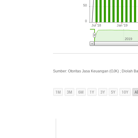
50
0
Jul '18
Jan '19
2019
Sumber: Otoritas Jasa Keuangan (OJK) ; Diolah B