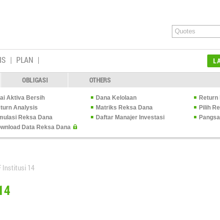
IS
PLAN
L
OBLIGASI
OTHERS
lai Aktiva Bersih
Dana Kelolaan
Return 
turn Analysis
Matriks Reksa Dana
Pilih 
mulasi Reksa Dana
Daftar Manajer Investasi
Pangsa
wnload Data Reksa Dana
Institusi 14
14