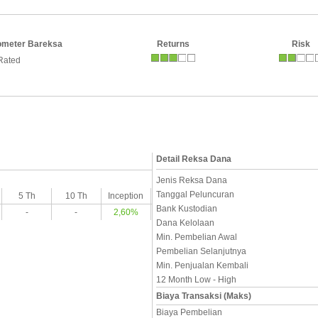
ometer Bareksa
Returns
Risk
Rated
Detail Reksa Dana
Jenis Reksa Dana
Tanggal Peluncuran
5 Th
10 Th
Inception
Bank Kustodian
-
-
2,60%
Dana Kelolaan
Min. Pembelian Awal
Pembelian Selanjutnya
Min. Penjualan Kembali
12 Month Low - High
Biaya Transaksi (Maks)
Biaya Pembelian