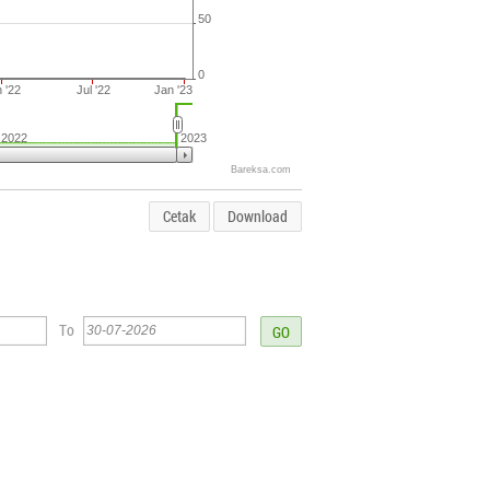
50
0
 '22
Jul '22
Jan '23
2022
2023
Bareksa.com
Cetak
Download
To