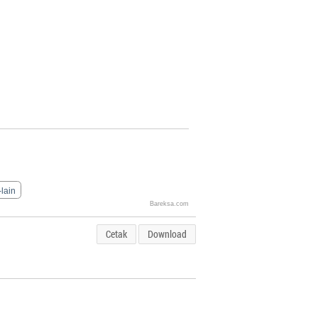
-lain
Bareksa.com
Cetak
Download