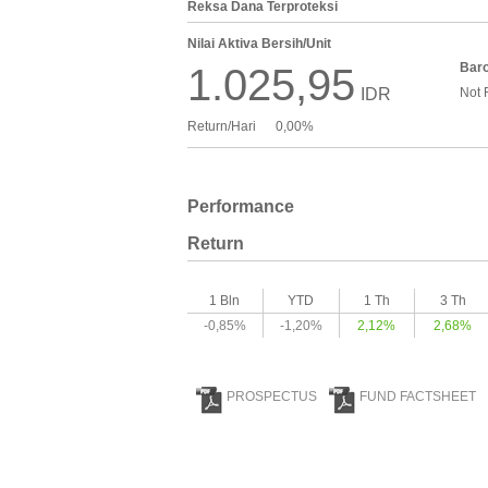
Reksa Dana Terproteksi
Nilai Aktiva Bersih/Unit
Bar
1.025,95
IDR
Not 
Return/Hari
0,00%
Performance
Return
1 Bln
YTD
1 Th
3 Th
-0,85%
-1,20%
2,12%
2,68%
PROSPECTUS
FUND FACTSHEET