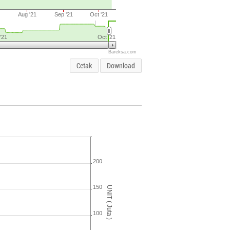
Aug '21
Sep '21
Oct '21
 '21
Oct '21
Bareksa.com
Cetak
Download
200
150
UNIT ( Juta )
100