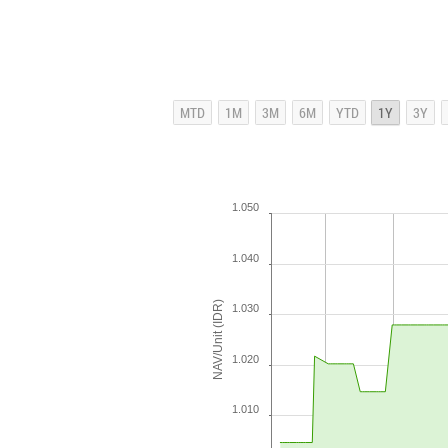
1.050
1.040
NAV/Unit (IDR)
1.030
1.020
1.010