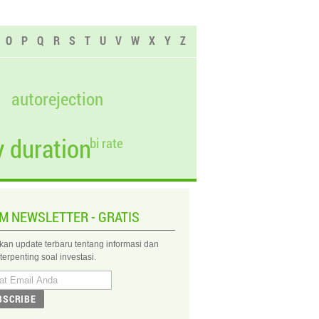
O
P
Q
R
S
T
U
V
W
X
Y
Z
autorejection
 duration
bi rate
IM NEWSLETTER - GRATIS
kan update terbaru tentang informasi dan
 terpenting soal investasi.
BSCRIBE