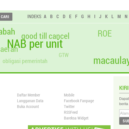
INDEKS
A
B
C
D
E
F
G
H
I
J
K
L
M
N
abah
ROE
good till cancel
NAB per unit
daerah
GTW
macaulay
obligasi pemerintah
KIR
Daftar Member
Mobile
Dapat
Langganan Data
Facebook Fanpage
berita
Buka Account
Twitter
RSSFeed
Bareksa Widget
SU