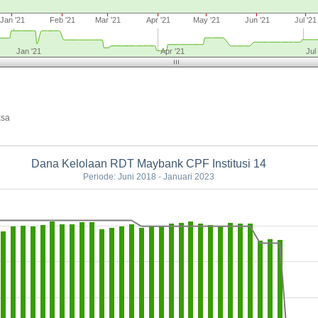
Jan '21
Feb '21
Mar '21
Apr '21
May '21
Jun '21
Jul '21
Jan '21
Apr '21
Jul
ksa
Dana Kelolaan RDT Maybank CPF Institusi 14
Periode: Juni 2018 - Januari 2023