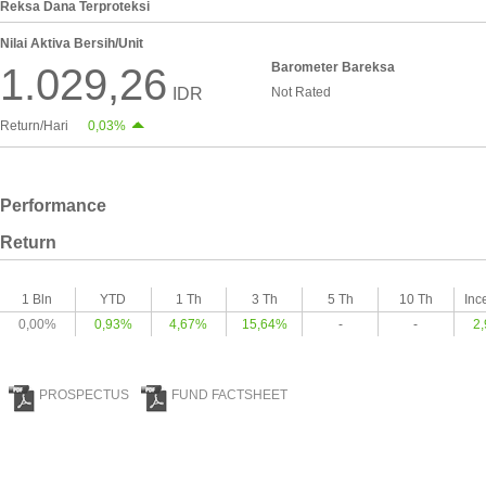
Reksa Dana Terproteksi
Nilai Aktiva Bersih/Unit
Barometer Bareksa
1.029,26
IDR
Not Rated
Return/Hari
0,03%
Performance
Return
1 Bln
YTD
1 Th
3 Th
5 Th
10 Th
Inc
0,00%
0,93%
4,67%
15,64%
-
-
2
PROSPECTUS
FUND FACTSHEET