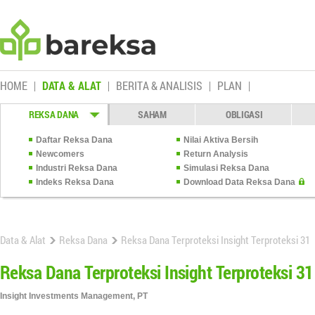
HOME
DATA & ALAT
BERITA & ANALISIS
PLAN
REKSA DANA
SAHAM
OBLIGASI
Daftar Reksa Dana
Nilai Aktiva Bersih
Newcomers
Return Analysis
Industri Reksa Dana
Simulasi Reksa Dana
Indeks Reksa Dana
Download Data Reksa Dana
Data & Alat
Reksa Dana
Reksa Dana Terproteksi Insight Terproteksi 31
Reksa Dana Terproteksi Insight Terproteksi 31
Insight Investments Management, PT