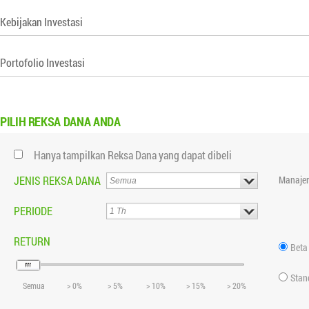
Kebijakan Investasi
Portofolio Investasi
PILIH
REKSA DANA ANDA
Hanya tampilkan Reksa Dana yang dapat dibeli
JENIS REKSA DANA
Manajer
PERIODE
RETURN
Beta
Stan
Semua
> 0%
> 5%
> 10%
> 15%
> 20%