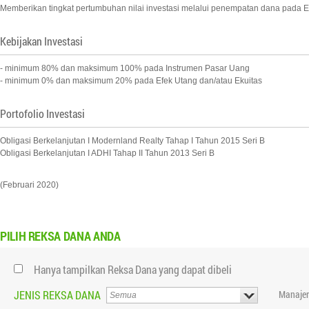
Memberikan tingkat pertumbuhan nilai investasi melalui penempatan dana pada Ef
Kebijakan Investasi
- minimum 80% dan maksimum 100% pada Instrumen Pasar Uang
- minimum 0% dan maksimum 20% pada Efek Utang dan/atau Ekuitas
Portofolio Investasi
Obligasi Berkelanjutan I Modernland Realty Tahap I Tahun 2015 Seri B
Obligasi Berkelanjutan I ADHI Tahap II Tahun 2013 Seri B
(Februari 2020)
PILIH
REKSA DANA ANDA
Hanya tampilkan Reksa Dana yang dapat dibeli
JENIS REKSA DANA
Manajer