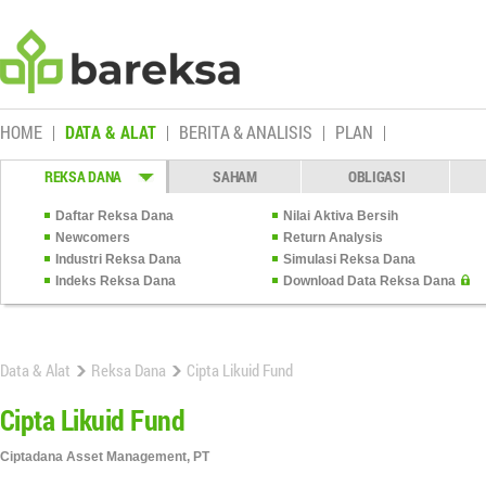
HOME
DATA & ALAT
BERITA & ANALISIS
PLAN
REKSA DANA
SAHAM
OBLIGASI
Daftar Reksa Dana
Nilai Aktiva Bersih
Newcomers
Return Analysis
Industri Reksa Dana
Simulasi Reksa Dana
Indeks Reksa Dana
Download Data Reksa Dana
Data & Alat
Reksa Dana
Cipta Likuid Fund
Cipta Likuid Fund
Ciptadana Asset Management, PT