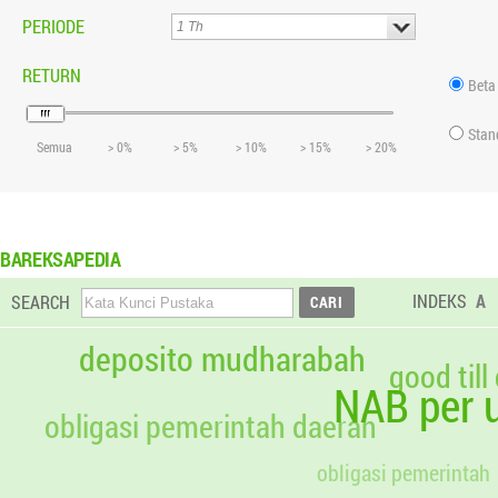
PERIODE
RETURN
Beta
Stan
Semua
> 0%
> 5%
> 10%
> 15%
> 20%
BAREKSAPEDIA
INDEKS
A
SEARCH
deposito mudharabah
good till
NAB per u
obligasi pemerintah daerah
obligasi pemerintah