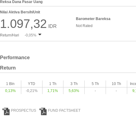
Reksa Dana Pasar Uang
Nilai Aktiva Bersih/Unit
Barometer Bareksa
1.097,32
IDR
Not Rated
Return/Hari
-0,05%
Performance
Return
1 Bln
YTD
1 Th
3 Th
5 Th
10 Th
Inc
0,13%
-0,21%
1,71%
5,63%
-
-
9
PROSPECTUS
FUND FACTSHEET