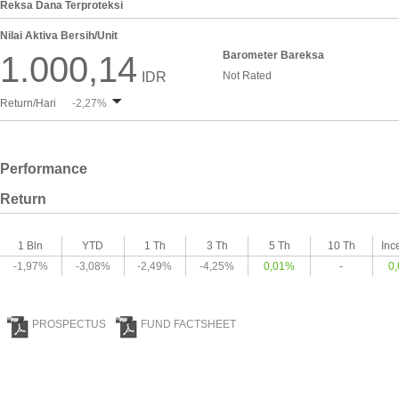
Reksa Dana Terproteksi
Nilai Aktiva Bersih/Unit
Barometer Bareksa
1.000,14
IDR
Not Rated
Return/Hari
-2,27%
Performance
Return
1 Bln
YTD
1 Th
3 Th
5 Th
10 Th
Inc
-1,97%
-3,08%
-2,49%
-4,25%
0,01%
-
0
PROSPECTUS
FUND FACTSHEET