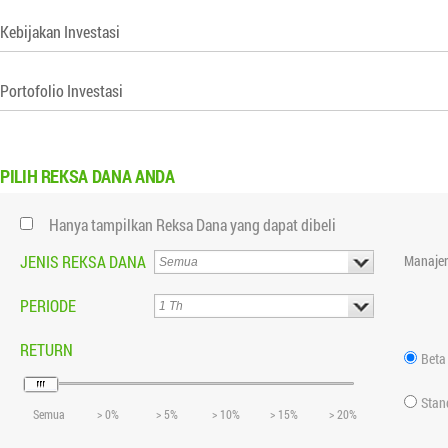
Kebijakan Investasi
Portofolio Investasi
PILIH
REKSA DANA ANDA
Hanya tampilkan Reksa Dana yang dapat dibeli
JENIS REKSA DANA
Manajer
PERIODE
RETURN
Beta
Stan
Semua
> 0%
> 5%
> 10%
> 15%
> 20%