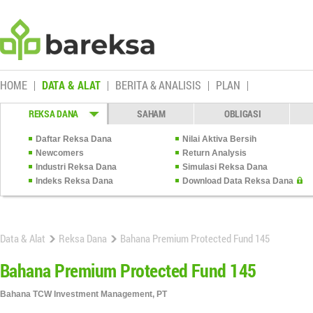
HOME
DATA & ALAT
BERITA & ANALISIS
PLAN
REKSA DANA
SAHAM
OBLIGASI
Daftar Reksa Dana
Nilai Aktiva Bersih
Newcomers
Return Analysis
Industri Reksa Dana
Simulasi Reksa Dana
Indeks Reksa Dana
Download Data Reksa Dana
Data & Alat
Reksa Dana
Bahana Premium Protected Fund 145
Bahana Premium Protected Fund 145
Bahana TCW Investment Management, PT