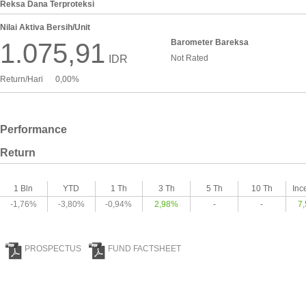
Reksa Dana Terproteksi
Nilai Aktiva Bersih/Unit
Barometer Bareksa
1.075,91
IDR
Not Rated
Return/Hari
0,00%
Performance
Return
1 Bln
YTD
1 Th
3 Th
5 Th
10 Th
Inc
-1,76%
-3,80%
-0,94%
2,98%
-
-
7
PROSPECTUS
FUND FACTSHEET