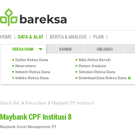
HOME
DATA & ALAT
BERITA & ANALISIS
PLAN
REKSA DANA
SAHAM
OBLIGASI
Daftar Reksa Dana
Nilai Aktiva Bersih
Newcomers
Return Analysis
Industri Reksa Dana
Simulasi Reksa Dana
Indeks Reksa Dana
Download Data Reksa Dana
Data & Alat
Reksa Dana
Maybank CPF Institusi 8
Maybank CPF Institusi 8
Maybank Asset Management, PT