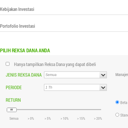
Kebijakan Investasi
Portofolio Investasi
PILIH
REKSA DANA ANDA
Hanya tampilkan Reksa Dana yang dapat dibeli
JENIS REKSA DANA
Manajer
PERIODE
RETURN
Beta
Stan
Semua
> 0%
> 5%
> 10%
> 15%
> 20%