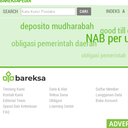
BAREKSAPEDIA
INDEKS
A
SEARCH
deposito mudharabah
good till
NAB per u
obligasi pemerintah daerah
obligasi pemerintah
Tentang Kami
Data & Alat
Daftar Member
Kontak Kami
Reksa Dana
Langganan Data
Editorial Team
Obligasi
Buka Account
Syarat Dan Ketentuan
Learning Center
FAQ