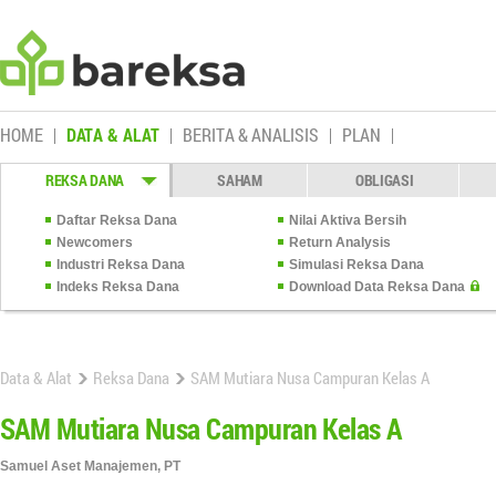
HOME
DATA & ALAT
BERITA & ANALISIS
PLAN
REKSA DANA
SAHAM
OBLIGASI
Daftar Reksa Dana
Nilai Aktiva Bersih
Newcomers
Return Analysis
Industri Reksa Dana
Simulasi Reksa Dana
Indeks Reksa Dana
Download Data Reksa Dana
Data & Alat
Reksa Dana
SAM Mutiara Nusa Campuran Kelas A
SAM Mutiara Nusa Campuran Kelas A
Samuel Aset Manajemen, PT