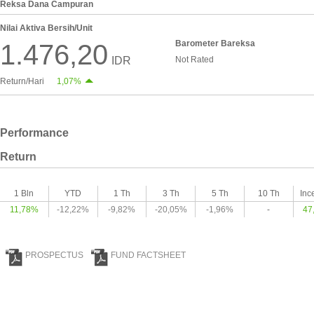
Reksa Dana Campuran
Nilai Aktiva Bersih/Unit
Barometer Bareksa
1.476,20
IDR
Not Rated
Return/Hari
1,07%
Performance
Return
1 Bln
YTD
1 Th
3 Th
5 Th
10 Th
Inc
11,78%
-12,22%
-9,82%
-20,05%
-1,96%
-
47
PROSPECTUS
FUND FACTSHEET