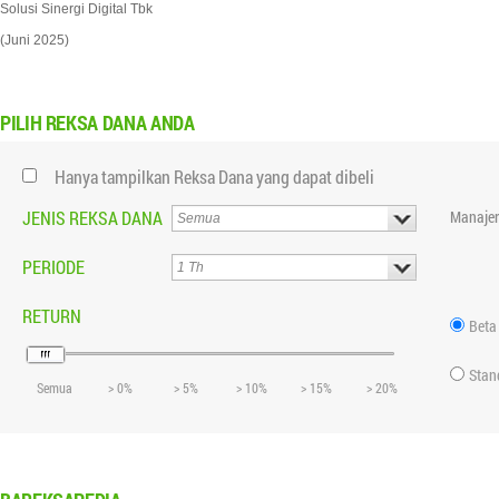
Solusi Sinergi Digital Tbk
(Juni 2025)
PILIH
REKSA DANA ANDA
Hanya tampilkan Reksa Dana yang dapat dibeli
JENIS REKSA DANA
Manajer
PERIODE
RETURN
Beta
Stan
Semua
> 0%
> 5%
> 10%
> 15%
> 20%