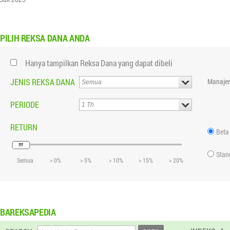
Juli 2025
PILIH
REKSA DANA ANDA
Hanya tampilkan Reksa Dana yang dapat dibeli
JENIS REKSA DANA
Manajer
PERIODE
RETURN
Beta
Stan
Semua
> 0%
> 5%
> 10%
> 15%
> 20%
BAREKSAPEDIA