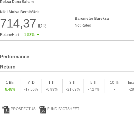
Reksa Dana Saham
Nilai Aktiva Bersih/Unit
Barometer Bareksa
714,37
IDR
Not Rated
Return/Hari
1,53%
Performance
Return
1 Bln
YTD
1 Th
3 Th
5 Th
10 Th
Inc
8,48%
-17,56%
-6,99%
-21,69%
-7,27%
-
-2
PROSPECTUS
FUND FACTSHEET