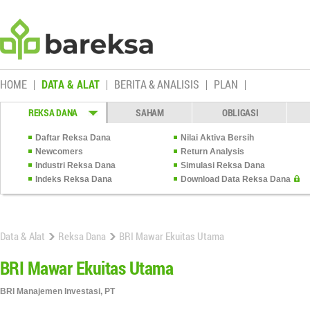
HOME
DATA & ALAT
BERITA & ANALISIS
PLAN
REKSA DANA
SAHAM
OBLIGASI
Daftar Reksa Dana
Nilai Aktiva Bersih
Newcomers
Return Analysis
Industri Reksa Dana
Simulasi Reksa Dana
Indeks Reksa Dana
Download Data Reksa Dana
Data & Alat
Reksa Dana
BRI Mawar Ekuitas Utama
BRI Mawar Ekuitas Utama
BRI Manajemen Investasi, PT