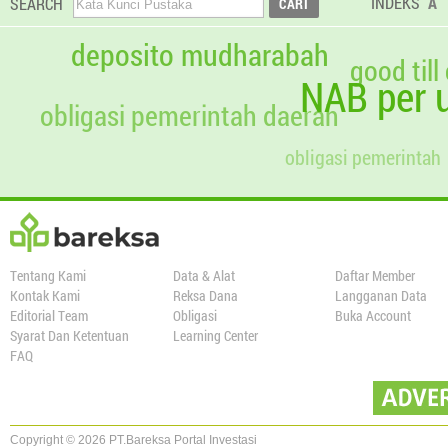
INDEKS
A
SEARCH
deposito mudharabah
good till
NAB per u
obligasi pemerintah daerah
obligasi pemerintah
Tentang Kami
Data & Alat
Daftar Member
Kontak Kami
Reksa Dana
Langganan Data
Editorial Team
Obligasi
Buka Account
Syarat Dan Ketentuan
Learning Center
FAQ
Copyright © 2026 PT.Bareksa Portal Investasi