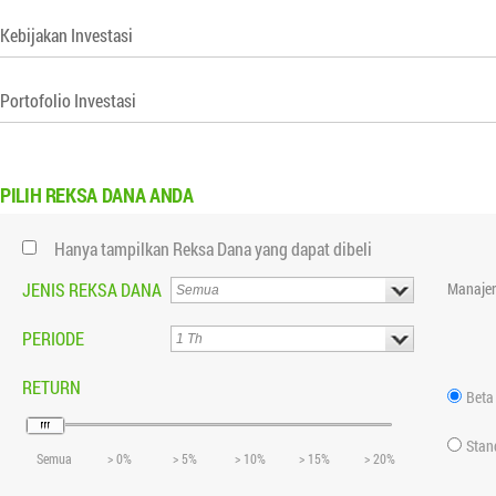
Kebijakan Investasi
Portofolio Investasi
PILIH
REKSA DANA ANDA
Hanya tampilkan Reksa Dana yang dapat dibeli
JENIS REKSA DANA
Manajer
PERIODE
RETURN
Beta
Stan
Semua
> 0%
> 5%
> 10%
> 15%
> 20%