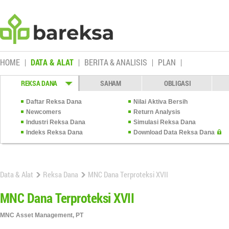
HOME
DATA & ALAT
BERITA & ANALISIS
PLAN
REKSA DANA
SAHAM
OBLIGASI
Daftar Reksa Dana
Nilai Aktiva Bersih
Newcomers
Return Analysis
Industri Reksa Dana
Simulasi Reksa Dana
Indeks Reksa Dana
Download Data Reksa Dana
Data & Alat
Reksa Dana
MNC Dana Terproteksi XVII
MNC Dana Terproteksi XVII
MNC Asset Management, PT