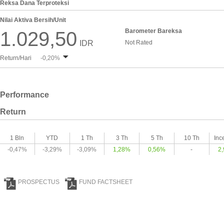
Reksa Dana Terproteksi
Nilai Aktiva Bersih/Unit
Barometer Bareksa
1.029,50
IDR
Not Rated
Return/Hari
-0,20%
Performance
Return
1 Bln
YTD
1 Th
3 Th
5 Th
10 Th
Inc
-0,47%
-3,29%
-3,09%
1,28%
0,56%
-
2
PROSPECTUS
FUND FACTSHEET