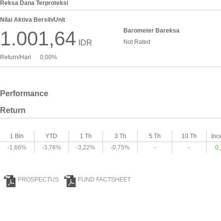
Reksa Dana Terproteksi
Nilai Aktiva Bersih/Unit
Barometer Bareksa
1.001,64
IDR
Not Rated
Return/Hari
0,00%
Performance
Return
1 Bln
YTD
1 Th
3 Th
5 Th
10 Th
Inc
-1,66%
-3,76%
-3,22%
-0,75%
-
-
0
PROSPECTUS
FUND FACTSHEET