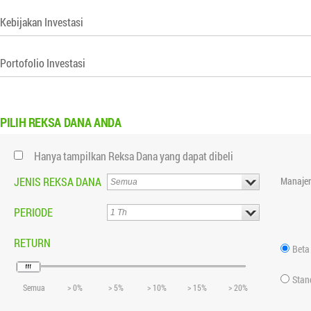
Kebijakan Investasi
Portofolio Investasi
PILIH
REKSA DANA ANDA
Hanya tampilkan Reksa Dana yang dapat dibeli
JENIS REKSA DANA
Manajer
PERIODE
RETURN
Beta
Stan
Semua
> 0%
> 5%
> 10%
> 15%
> 20%