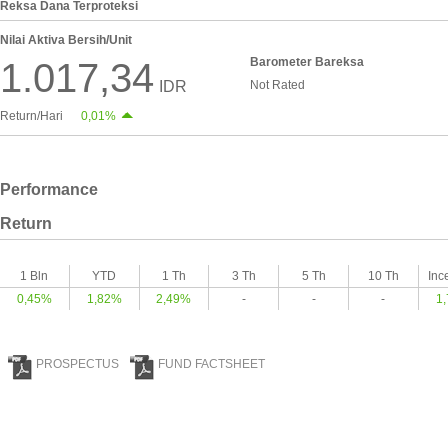
Reksa Dana Terproteksi
Nilai Aktiva Bersih/Unit
Barometer Bareksa
1.017,34
IDR
Not Rated
Return/Hari
0,01%
Performance
Return
1 Bln
YTD
1 Th
3 Th
5 Th
10 Th
Inc
0,45%
1,82%
2,49%
-
-
-
1
PROSPECTUS
FUND FACTSHEET