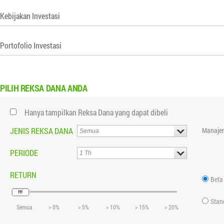
Kebijakan Investasi
Portofolio Investasi
PILIH
REKSA DANA ANDA
Hanya tampilkan Reksa Dana yang dapat dibeli
JENIS REKSA DANA
Manajer
PERIODE
RETURN
Beta
Stan
Semua
> 0%
> 5%
> 10%
> 15%
> 20%