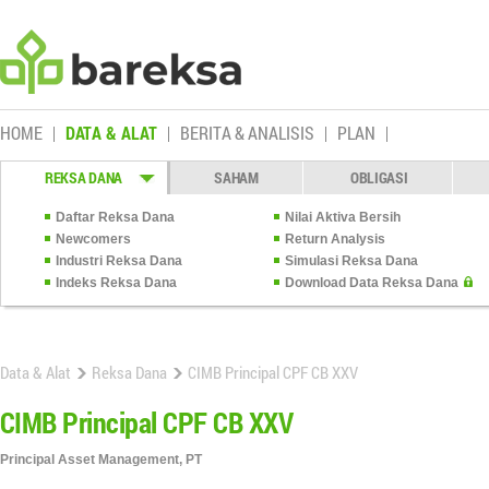
HOME
DATA & ALAT
BERITA & ANALISIS
PLAN
REKSA DANA
SAHAM
OBLIGASI
Daftar Reksa Dana
Nilai Aktiva Bersih
Newcomers
Return Analysis
Industri Reksa Dana
Simulasi Reksa Dana
Indeks Reksa Dana
Download Data Reksa Dana
Data & Alat
Reksa Dana
CIMB Principal CPF CB XXV
CIMB Principal CPF CB XXV
Principal Asset Management, PT