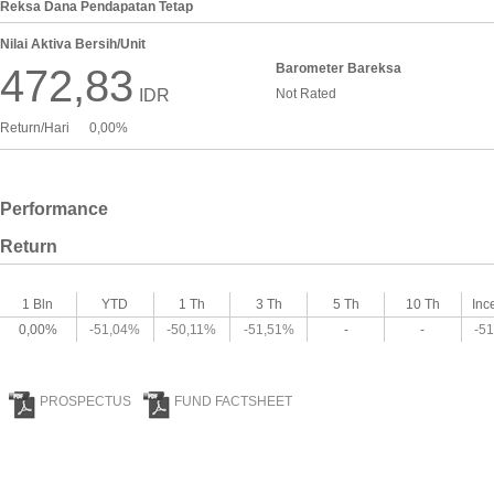
Reksa Dana Pendapatan Tetap
Nilai Aktiva Bersih/Unit
Barometer Bareksa
472,83
IDR
Not Rated
Return/Hari
0,00%
Performance
Return
1 Bln
YTD
1 Th
3 Th
5 Th
10 Th
Inc
0,00%
-51,04%
-50,11%
-51,51%
-
-
-5
PROSPECTUS
FUND FACTSHEET