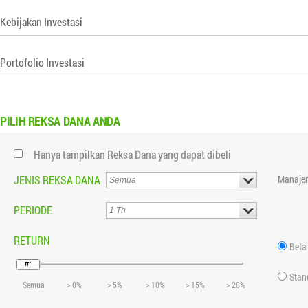
Kebijakan Investasi
Portofolio Investasi
PILIH
REKSA DANA ANDA
Hanya tampilkan Reksa Dana yang dapat dibeli
JENIS REKSA DANA
Manajer
PERIODE
RETURN
Beta
Stan
Semua
> 0%
> 5%
> 10%
> 15%
> 20%