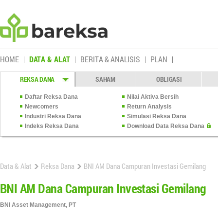
HOME
DATA & ALAT
BERITA & ANALISIS
PLAN
REKSA DANA
SAHAM
OBLIGASI
Daftar Reksa Dana
Nilai Aktiva Bersih
Newcomers
Return Analysis
Industri Reksa Dana
Simulasi Reksa Dana
Indeks Reksa Dana
Download Data Reksa Dana
Data & Alat
Reksa Dana
BNI AM Dana Campuran Investasi Gemilang
BNI AM Dana Campuran Investasi Gemilang
BNI Asset Management, PT