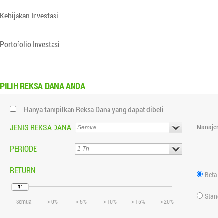
Kebijakan Investasi
Portofolio Investasi
PILIH
REKSA DANA ANDA
Hanya tampilkan Reksa Dana yang dapat dibeli
JENIS REKSA DANA
Manajer
PERIODE
RETURN
Beta
Stan
Semua
> 0%
> 5%
> 10%
> 15%
> 20%