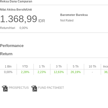
Reksa Dana Campuran
Nilai Aktiva Bersih/Unit
Barometer Bareksa
1.368,99
IDR
Not Rated
Return/Hari
0,00%
Performance
Return
1 Bln
YTD
1 Th
3 Th
5 Th
10 Th
Inc
0,00%
2,28%
2,23%
12,63%
26,19%
-
36
PROSPECTUS
FUND FACTSHEET