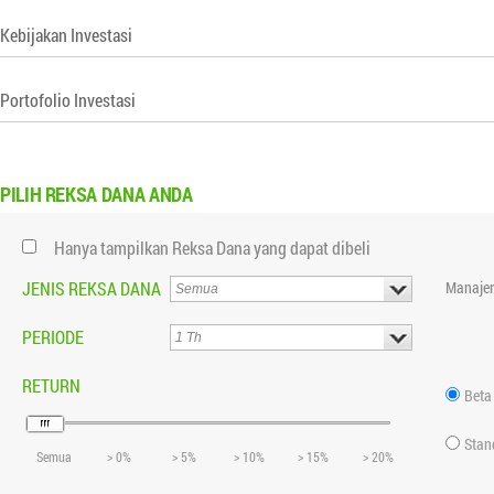
Kebijakan Investasi
Portofolio Investasi
PILIH
REKSA DANA ANDA
Hanya tampilkan Reksa Dana yang dapat dibeli
JENIS REKSA DANA
Manajer
PERIODE
RETURN
Beta
Stan
Semua
> 0%
> 5%
> 10%
> 15%
> 20%