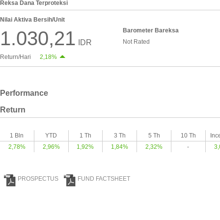
Reksa Dana Terproteksi
Nilai Aktiva Bersih/Unit
Barometer Bareksa
1.030,21
IDR
Not Rated
Return/Hari
2,18%
Performance
Return
1 Bln
YTD
1 Th
3 Th
5 Th
10 Th
Inc
2,78%
2,96%
1,92%
1,84%
2,32%
-
3
PROSPECTUS
FUND FACTSHEET