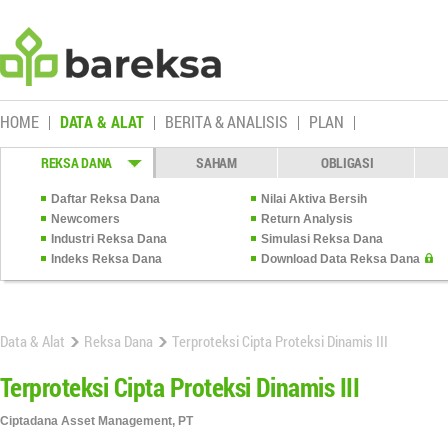
HOME
DATA & ALAT
BERITA & ANALISIS
PLAN
REKSA DANA
SAHAM
OBLIGASI
Daftar Reksa Dana
Nilai Aktiva Bersih
Newcomers
Return Analysis
Industri Reksa Dana
Simulasi Reksa Dana
Indeks Reksa Dana
Download Data Reksa Dana
Data & Alat
Reksa Dana
Terproteksi Cipta Proteksi Dinamis III
Terproteksi Cipta Proteksi Dinamis III
Ciptadana Asset Management, PT