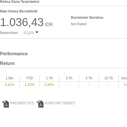
Reksa Dana Terproteksi
Nilai Aktiva Bersih/Unit
Barometer Bareksa
1.036,43
IDR
Not Rated
Return/Hari
-0,11%
Performance
Return
1 Bln
YTD
1 Th
3 Th
5 Th
10 Th
Inc
0,42%
1,32%
2,30%
-
-
-
3
PROSPECTUS
FUND FACTSHEET