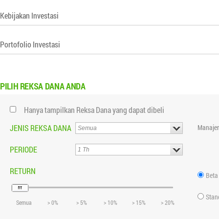
Kebijakan Investasi
Portofolio Investasi
PILIH
REKSA DANA ANDA
Hanya tampilkan Reksa Dana yang dapat dibeli
JENIS REKSA DANA
Manajer
PERIODE
RETURN
Beta
Stan
Semua
> 0%
> 5%
> 10%
> 15%
> 20%