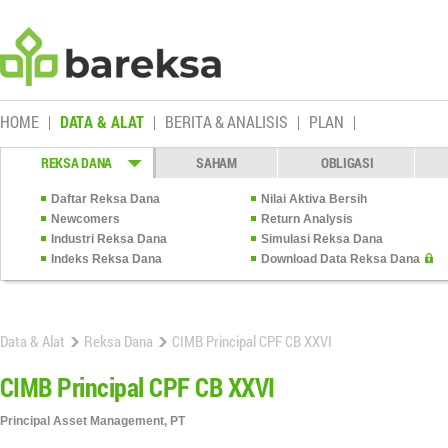
HOME
DATA & ALAT
BERITA & ANALISIS
PLAN
REKSA DANA
SAHAM
OBLIGASI
Daftar Reksa Dana
Nilai Aktiva Bersih
Newcomers
Return Analysis
Industri Reksa Dana
Simulasi Reksa Dana
Indeks Reksa Dana
Download Data Reksa Dana
Data & Alat
Reksa Dana
CIMB Principal CPF CB XXVI
CIMB Principal CPF CB XXVI
Principal Asset Management, PT