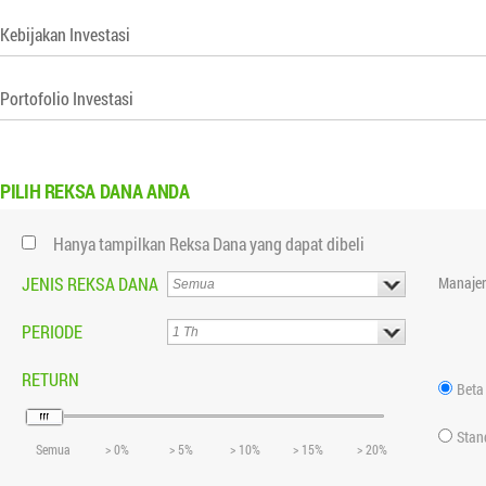
Kebijakan Investasi
Portofolio Investasi
PILIH
REKSA DANA ANDA
Hanya tampilkan Reksa Dana yang dapat dibeli
JENIS REKSA DANA
Manajer
PERIODE
RETURN
Beta
Stan
Semua
> 0%
> 5%
> 10%
> 15%
> 20%