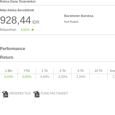
Reksa Dana Terproteksi
Nilai Aktiva Bersih/Unit
Barometer Bareksa
928,44
IDR
Not Rated
Return/Hari
0,02%
Performance
Return
1 Bln
YTD
1 Th
3 Th
5 Th
10 Th
Inc
0,43%
0,05%
-5,09%
-2,20%
-7,24%
-
-7
PROSPECTUS
FUND FACTSHEET