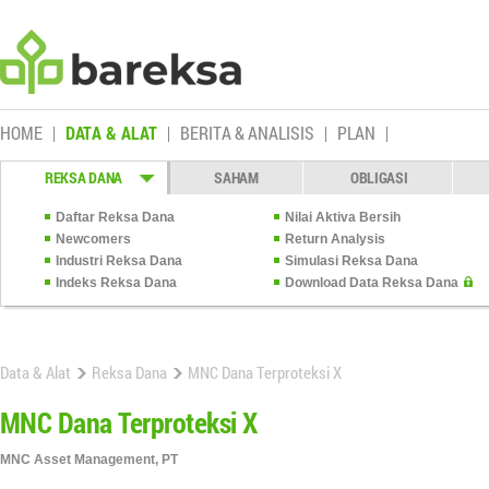
HOME
DATA & ALAT
BERITA & ANALISIS
PLAN
REKSA DANA
SAHAM
OBLIGASI
Daftar Reksa Dana
Nilai Aktiva Bersih
Newcomers
Return Analysis
Industri Reksa Dana
Simulasi Reksa Dana
Indeks Reksa Dana
Download Data Reksa Dana
Data & Alat
Reksa Dana
MNC Dana Terproteksi X
MNC Dana Terproteksi X
MNC Asset Management, PT