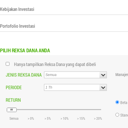
Kebijakan Investasi
Portofolio Investasi
PILIH
REKSA DANA ANDA
Hanya tampilkan Reksa Dana yang dapat dibeli
JENIS REKSA DANA
Manajer
PERIODE
RETURN
Beta
Stan
Semua
> 0%
> 5%
> 10%
> 15%
> 20%