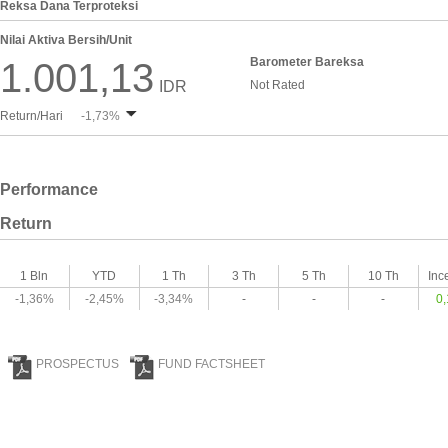
Reksa Dana Terproteksi
Nilai Aktiva Bersih/Unit
Barometer Bareksa
1.001,13
IDR
Not Rated
Return/Hari
-1,73%
Performance
Return
1 Bln
YTD
1 Th
3 Th
5 Th
10 Th
Inc
-1,36%
-2,45%
-3,34%
-
-
-
0
PROSPECTUS
FUND FACTSHEET