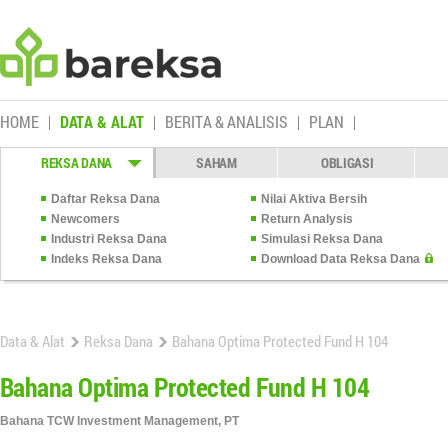
HOME
DATA & ALAT
BERITA & ANALISIS
PLAN
REKSA DANA
SAHAM
OBLIGASI
Daftar Reksa Dana
Nilai Aktiva Bersih
Newcomers
Return Analysis
Industri Reksa Dana
Simulasi Reksa Dana
Indeks Reksa Dana
Download Data Reksa Dana
Data & Alat
Reksa Dana
Bahana Optima Protected Fund H 104
Bahana Optima Protected Fund H 104
Bahana TCW Investment Management, PT