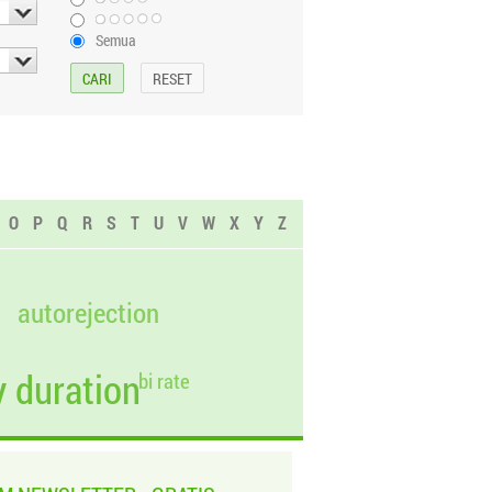
Semua
O
P
Q
R
S
T
U
V
W
X
Y
Z
autorejection
 duration
bi rate