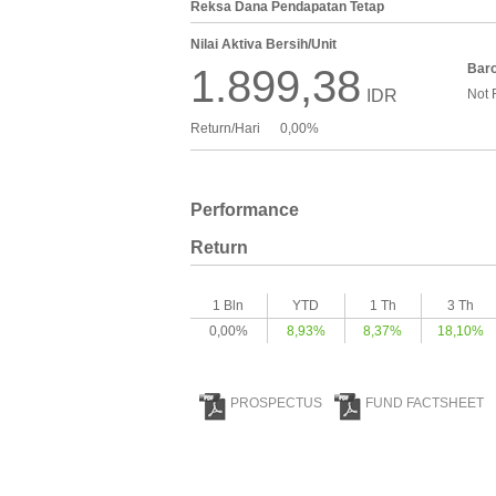
Reksa Dana Pendapatan Tetap
Nilai Aktiva Bersih/Unit
Bar
1.899,38
IDR
Not 
Return/Hari
0,00%
Performance
Return
1 Bln
YTD
1 Th
3 Th
0,00%
8,93%
8,37%
18,10%
PROSPECTUS
FUND FACTSHEET