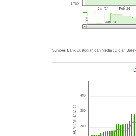
1.700
Jan '24
Feb '24
Jan '24
Sumber: Bank Custodian dan Media ; Diolah Bare
D
400
AUM ( Miliar IDR )
300
200