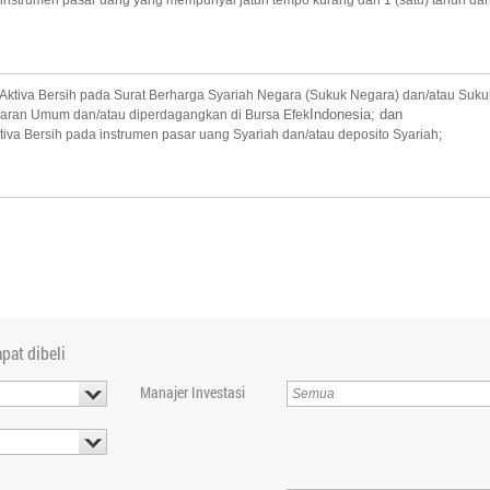
instrumen pasar uang yang mempunyai jatuh tempo kurang dari 1 (satu) tahun dan
i Aktiva Bersih pada Surat Berharga Syariah Negara (Sukuk Negara) dan/atau Sukuk
Indonesia; dan
ran Umum dan/atau diperdagangkan di Bursa Efek
Aktiva Bersih pada instrumen pasar uang Syariah dan/atau deposito Syariah;
pat dibeli
Manajer Investasi