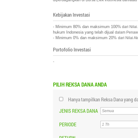
diperdagangkan di Bursa Efek Indonesia dan/atau 
Kebijakan Investasi
- Minimum 80% dan maksimum 100%
dari Nila
hukum Indonesia yang telah dijual
dalam Penawa
- Minimum 0% dan maksimum 20%
dari Nilai 
Portofolio Investasi
-
PILIH
REKSA DANA ANDA
Hanya tampilkan Reksa Dana yang da
JENIS REKSA DANA
PERIODE
RETURN