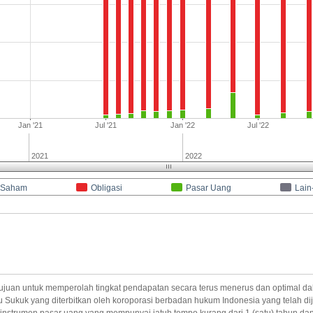
Jan '21
Jul '21
Jan '22
Jul '22
2021
2022
Saham
Obligasi
Pasar Uang
Lain
juan untuk memperolah tingkat pendapatan secara terus menerus dan optimal dal
u Sukuk yang diterbitkan oleh koroporasi berbadan hukum Indonesia yang telah 