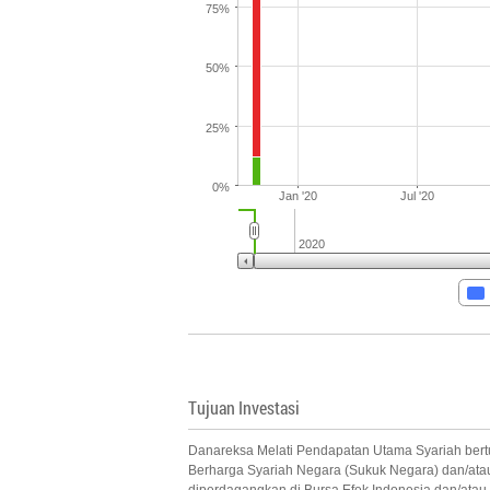
75%
50%
25%
0%
Jan '20
Jul '20
2020
Tujuan Investasi
Danareksa Melati Pendapatan Utama Syariah bertu
Berharga Syariah Negara (Sukuk Negara) dan/ata