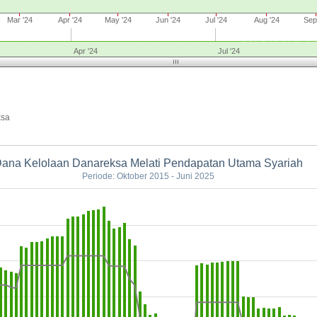
Mar '24
Apr '24
May '24
Jun '24
Jul '24
Aug '24
Sep
Apr '24
Jul '24
ksa
ana Kelolaan Danareksa Melati Pendapatan Utama Syariah
Periode: Oktober 2015 - Juni 2025