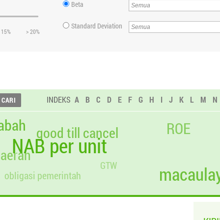
Beta
Standard Deviation
 15%
> 20%
INDEKS
A
B
C
D
E
F
G
H
I
J
K
L
M
N
abah
ROE
good till cancel
NAB per unit
daerah
GTW
macaulay
obligasi pemerintah