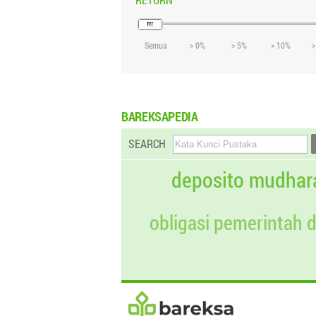
Semua
> 0%
> 5%
> 10%
>
BAREKSAPEDIA
SEARCH
deposito mudhar
obligasi pemerintah 