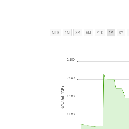
2.100
2.000
NAV/Unit (IDR)
1.900
1.800