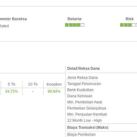
ometer Bareksa
Returns
Risk
Rated
Detail Reksa Dana
Jenis Reksa Dana
Tanggal Peluncuran
5 Th
10 Th
Inception
Bank Kustodian
34,75%
-
89,94%
Dana Kelolaan
Min. Pembelian Awal
Pembelian Selanjutnya
Min. Penjualan Kembali
12 Month Low - High
Biaya Transaksi (Maks)
Biaya Pembelian