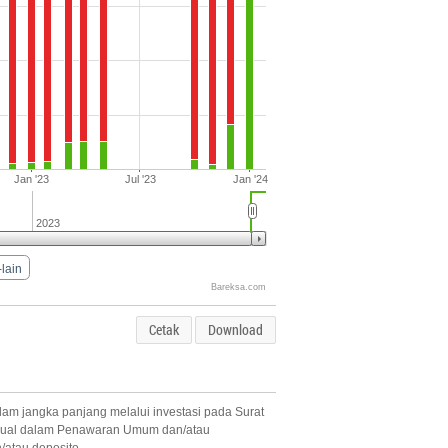
Jan '23
Jul '23
Jan '24
2023
-lain
Bareksa.com
Cetak
Download
am jangka panjang melalui investasi pada Surat
dijual dalam Penawaran Umum dan/atau