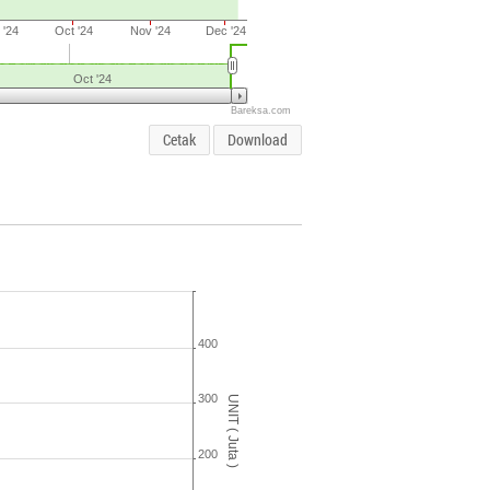
 '24
Oct '24
Nov '24
Dec '24
Oct '24
Bareksa.com
Cetak
Download
400
300
UNIT ( Juta )
200