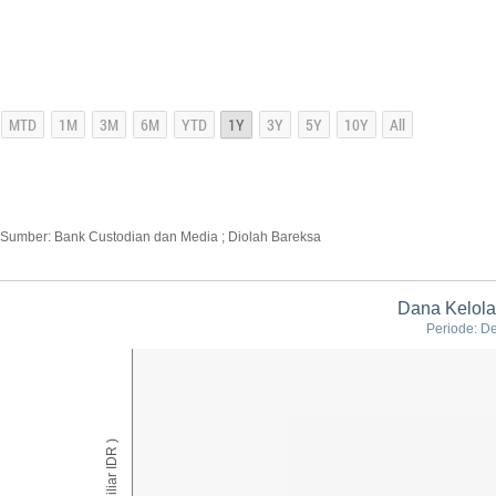
Sumber: Bank Custodian dan Media ; Diolah Bareksa
Dana Kelolaa
Periode: D
AUM ( Miliar IDR )