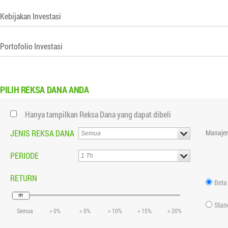
Kebijakan Investasi
Portofolio Investasi
PILIH
REKSA DANA ANDA
Hanya tampilkan Reksa Dana yang dapat dibeli
JENIS REKSA DANA
Manajer
PERIODE
RETURN
Beta
Stan
Semua
> 0%
> 5%
> 10%
> 15%
> 20%