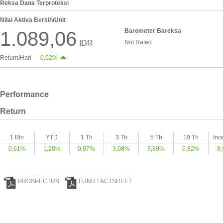
Reksa Dana Terproteksi
Nilai Aktiva Bersih/Unit
Barometer Bareksa
1.089,06
IDR
Not Rated
Return/Hari
0,02%
Performance
Return
1 Bln
YTD
1 Th
3 Th
5 Th
10 Th
Inc
0,61%
1,28%
0,97%
3,08%
3,89%
6,82%
8
PROSPECTUS
FUND FACTSHEET