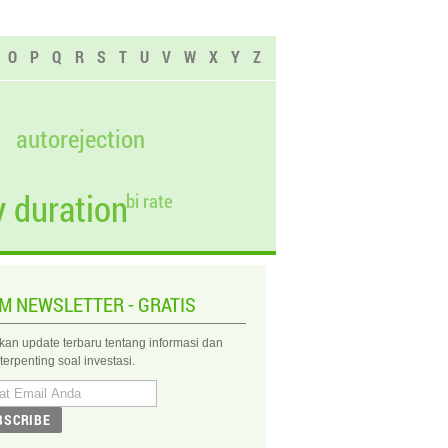
O
P
Q
R
S
T
U
V
W
X
Y
Z
autorejection
 duration
bi rate
IM NEWSLETTER - GRATIS
kan update terbaru tentang informasi dan
 terpenting soal investasi.
BSCRIBE