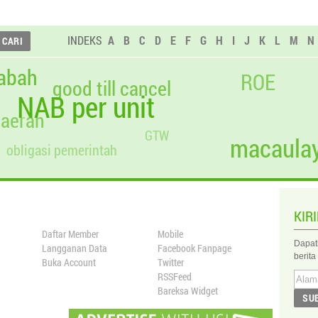
INDEKS
A
B
C
D
E
F
G
H
I
J
K
L
M
N
abah
ROE
good till cancel
NAB per unit
daerah
GTW
macaulay
obligasi pemerintah
KIR
Daftar Member
Mobile
Dapat
Langganan Data
Facebook Fanpage
berita
Buka Account
Twitter
RSSFeed
Bareksa Widget
SU