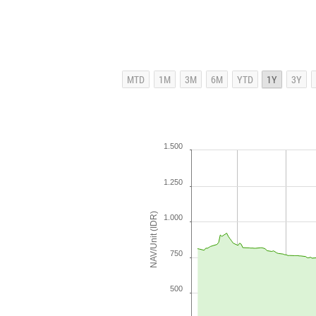
1.500
1.250
NAV/Unit (IDR)
1.000
750
500