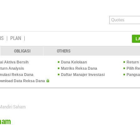
IS
PLAN
L
OBLIGASI
OTHERS
lai Aktiva Bersih
Dana Kelolaan
Return 
turn Analysis
Matriks Reksa Dana
Pilih 
mulasi Reksa Dana
Daftar Manajer Investasi
Pangsa
wnload Data Reksa Dana
Mandiri Saham
aham