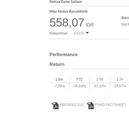
Reksa Dana Saham
Nilai Aktiva Bersih/Unit
Bar
558,07
IDR
Not 
Return/Hari
-0,01%
Performance
Return
1 Bln
YTD
1 Th
3 Th
-7,39%
-36,69%
-31,10%
-26,67%
PROSPECTUS
FUND FACTSHEET