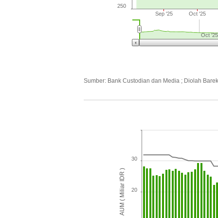
250
Sep '25
Oct '25
Oct '25
Sumber: Bank Custodian dan Media ; Diolah Bare
30
AUM ( Miliar IDR )
20