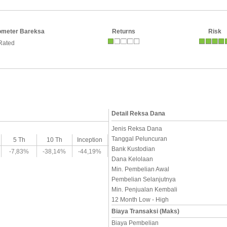
ometer Bareksa
Returns
Risk
Rated
Detail Reksa Dana
Jenis Reksa Dana
Tanggal Peluncuran
5 Th
10 Th
Inception
Bank Kustodian
-7,83%
-38,14%
-44,19%
Dana Kelolaan
Min. Pembelian Awal
Pembelian Selanjutnya
Min. Penjualan Kembali
12 Month Low - High
Biaya Transaksi (Maks)
Biaya Pembelian