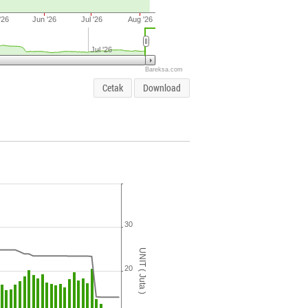
'26
Jun '26
Jul '26
Aug '26
Jul '26
Bareksa.com
Cetak
Download
30
UNIT ( Juta )
20