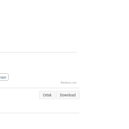
-lain
Bareksa.com
Cetak
Download