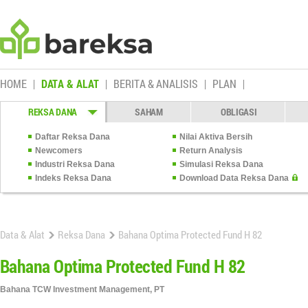
HOME
DATA & ALAT
BERITA & ANALISIS
PLAN
REKSA DANA
SAHAM
OBLIGASI
Daftar Reksa Dana
Nilai Aktiva Bersih
Newcomers
Return Analysis
Industri Reksa Dana
Simulasi Reksa Dana
Indeks Reksa Dana
Download Data Reksa Dana
Data & Alat
Reksa Dana
Bahana Optima Protected Fund H 82
Bahana Optima Protected Fund H 82
Bahana TCW Investment Management, PT