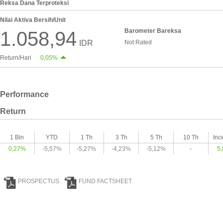
Reksa Dana Terproteksi
Nilai Aktiva Bersih/Unit
Barometer Bareksa
1.058,94
IDR
Not Rated
Return/Hari
0,05%
Performance
Return
1 Bln
YTD
1 Th
3 Th
5 Th
10 Th
Inc
0,27%
-5,57%
-5,27%
-4,23%
-5,12%
-
5
PROSPECTUS
FUND FACTSHEET