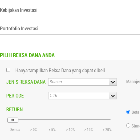
Kebijakan Investasi
Portofolio Investasi
PILIH
REKSA DANA ANDA
Hanya tampilkan Reksa Dana yang dapat dibeli
JENIS REKSA DANA
Manajer
PERIODE
RETURN
Beta
Stan
Semua
> 0%
> 5%
> 10%
> 15%
> 20%