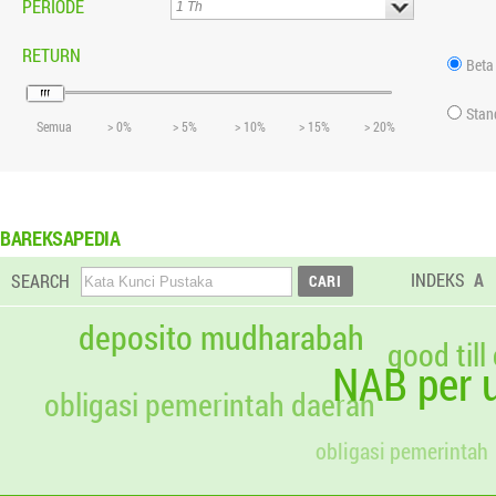
PERIODE
RETURN
Beta
Stan
Semua
> 0%
> 5%
> 10%
> 15%
> 20%
BAREKSAPEDIA
INDEKS
A
SEARCH
deposito mudharabah
good till
NAB per u
obligasi pemerintah daerah
obligasi pemerintah