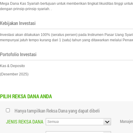
Mega Dana Kas Syariah bertujuan untuk memberikan tingkat likuiditas tinggi un
dengan prinsip-prinsip syariah. .
Kebijakan Investasi
Investasi akan dilakukan 100% (seratus persen) pada Instrumen Pasar Uang Syaria
mempunyai jatuh tempo kurang dari 1 (satu) tahun yang ditawarkan melalui Pena
Portofolio Investasi
Kas & Deposito
(Desember 2025)
PILIH
REKSA DANA ANDA
Hanya tampilkan Reksa Dana yang dapat dibeli
JENIS REKSA DANA
Manajer