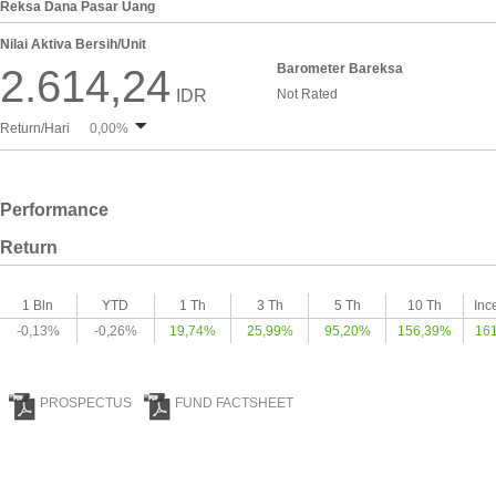
Reksa Dana Pasar Uang
Nilai Aktiva Bersih/Unit
Barometer Bareksa
2.614,24
IDR
Not Rated
Return/Hari
0,00%
Performance
Return
1 Bln
YTD
1 Th
3 Th
5 Th
10 Th
Inc
-0,13%
-0,26%
19,74%
25,99%
95,20%
156,39%
16
PROSPECTUS
FUND FACTSHEET