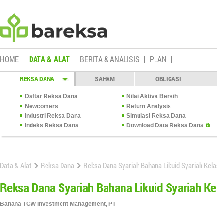
HOME
DATA & ALAT
BERITA & ANALISIS
PLAN
REKSA DANA
SAHAM
OBLIGASI
Daftar Reksa Dana
Nilai Aktiva Bersih
Newcomers
Return Analysis
Industri Reksa Dana
Simulasi Reksa Dana
Indeks Reksa Dana
Download Data Reksa Dana
Data & Alat
Reksa Dana
Reksa Dana Syariah Bahana Likuid Syariah Kela
Reksa Dana Syariah Bahana Likuid Syariah Ke
Bahana TCW Investment Management, PT