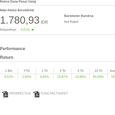
Reksa Dana Pasar Uang
Nilai Aktiva Bersih/Unit
Barometer Bareksa
1.780,93
IDR
Not Rated
Return/Hari
0,01%
Performance
Return
1 Bln
YTD
1 Th
3 Th
5 Th
10 Th
Inc
0,52%
2,60%
4,65%
15,87%
23,80%
60,59%
78
PROSPECTUS
FUND FACTSHEET