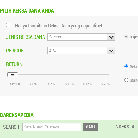
PILIH
REKSA DANA ANDA
Hanya tampilkan Reksa Dana yang dapat dibeli
JENIS REKSA DANA
Manajer
PERIODE
RETURN
Beta
Stan
Semua
> 0%
> 5%
> 10%
> 15%
> 20%
BAREKSAPEDIA
INDEKS
A
SEARCH