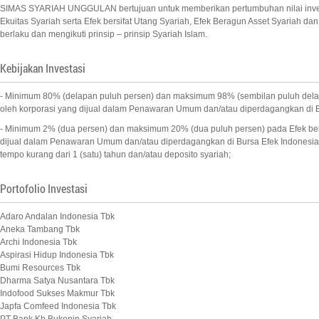
SIMAS SYARIAH UNGGULAN bertujuan untuk memberikan pertumbuhan nilai investasi
Ekuitas Syariah serta Efek bersifat Utang Syariah, Efek Beragun Asset Syariah 
berlaku dan mengikuti prinsip – prinsip Syariah Islam.
Kebijakan Investasi
- Minimum 80% (delapan puluh persen) dan maksimum 98% (sembilan puluh delapan
oleh korporasi yang dijual dalam Penawaran Umum dan/atau diperdagangkan di Bu
- Minimum 2% (dua persen) dan maksimum 20% (dua puluh persen) pada Efek bersi
dijual dalam Penawaran Umum dan/atau diperdagangkan di Bursa Efek Indonesia,
tempo kurang dari 1 (satu) tahun dan/atau deposito syariah;
Portofolio Investasi
Adaro Andalan Indonesia Tbk
Aneka Tambang Tbk
Archi Indonesia Tbk
Aspirasi Hidup Indonesia Tbk
Bumi Resources Tbk
Dharma Satya Nusantara Tbk
Indofood Sukses Makmur Tbk
Japfa Comfeed Indonesia Tbk