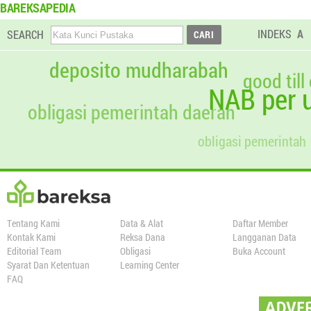
BAREKSAPEDIA
INDEKS
A
SEARCH
deposito mudharabah
good till
NAB per u
obligasi pemerintah daerah
obligasi pemerintah
Tentang Kami
Data & Alat
Daftar Member
Kontak Kami
Reksa Dana
Langganan Data
Editorial Team
Obligasi
Buka Account
Syarat Dan Ketentuan
Learning Center
FAQ