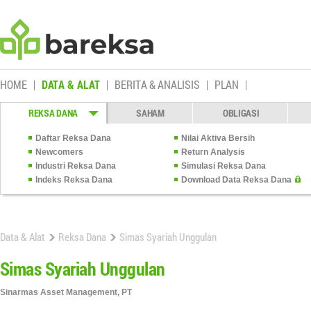
HOME
DATA & ALAT
BERITA & ANALISIS
PLAN
REKSA DANA
SAHAM
OBLIGASI
Daftar Reksa Dana
Nilai Aktiva Bersih
Newcomers
Return Analysis
Industri Reksa Dana
Simulasi Reksa Dana
Indeks Reksa Dana
Download Data Reksa Dana
Data & Alat
Reksa Dana
Simas Syariah Unggulan
Simas Syariah Unggulan
Sinarmas Asset Management, PT