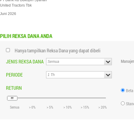
PT Bank Kb Bukopin Syariah
United Tractors Tbk
Juni 2026
PILIH
REKSA DANA ANDA
Hanya tampilkan Reksa Dana yang dapat dibeli
JENIS REKSA DANA
Manajer
PERIODE
RETURN
Beta
Stan
Semua
> 0%
> 5%
> 10%
> 15%
> 20%