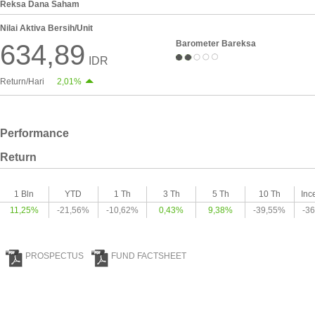
Reksa Dana Saham
Nilai Aktiva Bersih/Unit
Barometer Bareksa
634,89
IDR
Return/Hari
2,01%
Performance
Return
1 Bln
YTD
1 Th
3 Th
5 Th
10 Th
Inc
11,25%
-21,56%
-10,62%
0,43%
9,38%
-39,55%
-3
PROSPECTUS
FUND FACTSHEET