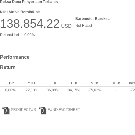
Reksa Dana Penyertaan Terbatas
Nilai Aktiva Bersih/Unit
Barometer Bareksa
138.854,22
USD
Not Rated
Return/Hari
0,00%
Performance
Return
1 Bln
YTD
1 Th
3 Th
5 Th
10 Th
Inc
0,00%
-22,13%
-36,89%
-84,15%
-75,62%
-
-7
PROSPECTUS
FUND FACTSHEET