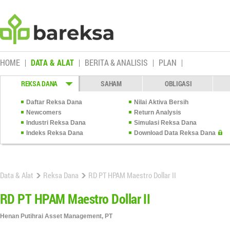
HOME
DATA & ALAT
BERITA & ANALISIS
PLAN
REKSA DANA
SAHAM
OBLIGASI
Daftar Reksa Dana
Nilai Aktiva Bersih
Newcomers
Return Analysis
Industri Reksa Dana
Simulasi Reksa Dana
Indeks Reksa Dana
Download Data Reksa Dana
Data & Alat
Reksa Dana
RD PT HPAM Maestro Dollar II
RD PT HPAM Maestro Dollar II
Henan Putihrai Asset Management, PT