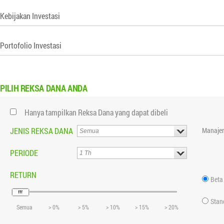
Kebijakan Investasi
Portofolio Investasi
PILIH
REKSA DANA ANDA
Hanya tampilkan Reksa Dana yang dapat dibeli
JENIS REKSA DANA
Manajer
PERIODE
RETURN
Beta
Stan
Semua
> 0%
> 5%
> 10%
> 15%
> 20%