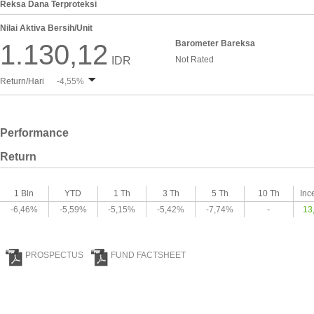
Reksa Dana Terproteksi
Nilai Aktiva Bersih/Unit
Barometer Bareksa
1.130,12
IDR
Not Rated
Return/Hari
-4,55%
Performance
Return
1 Bln
YTD
1 Th
3 Th
5 Th
10 Th
Inc
-6,46%
-5,59%
-5,15%
-5,42%
-7,74%
-
13
PROSPECTUS
FUND FACTSHEET