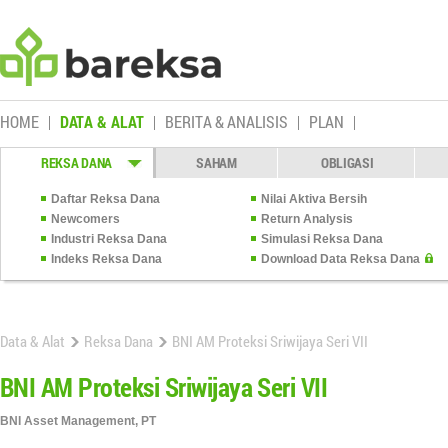
HOME
DATA & ALAT
BERITA & ANALISIS
PLAN
REKSA DANA
SAHAM
OBLIGASI
Daftar Reksa Dana
Nilai Aktiva Bersih
Newcomers
Return Analysis
Industri Reksa Dana
Simulasi Reksa Dana
Indeks Reksa Dana
Download Data Reksa Dana
Data & Alat
Reksa Dana
BNI AM Proteksi Sriwijaya Seri VII
BNI AM Proteksi Sriwijaya Seri VII
BNI Asset Management, PT