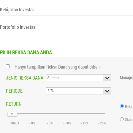
Kebijakan Investasi
Portofolio Investasi
PILIH
REKSA DANA ANDA
Hanya tampilkan Reksa Dana yang dapat dibeli
JENIS REKSA DANA
Manajer
PERIODE
RETURN
Beta
Stan
Semua
> 0%
> 5%
> 10%
> 15%
> 20%