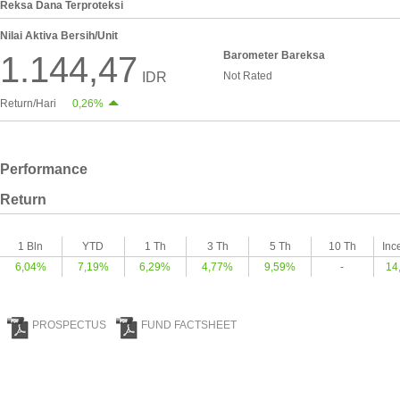
Reksa Dana Terproteksi
Nilai Aktiva Bersih/Unit
Barometer Bareksa
1.144,47
IDR
Not Rated
Return/Hari
0,26%
Performance
Return
1 Bln
YTD
1 Th
3 Th
5 Th
10 Th
Inc
6,04%
7,19%
6,29%
4,77%
9,59%
-
14
PROSPECTUS
FUND FACTSHEET