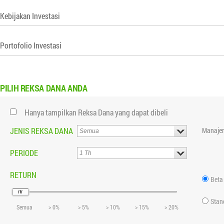
Kebijakan Investasi
Portofolio Investasi
PILIH
REKSA DANA ANDA
Hanya tampilkan Reksa Dana yang dapat dibeli
JENIS REKSA DANA
Manajer
PERIODE
RETURN
Beta
Stan
Semua
> 0%
> 5%
> 10%
> 15%
> 20%