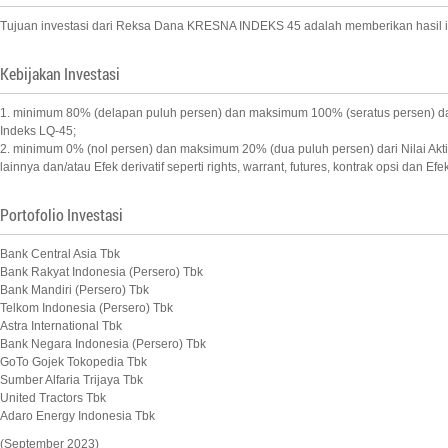
Tujuan investasi dari Reksa Dana KRESNA INDEKS 45 adalah memberikan hasil in
Kebijakan Investasi
1. minimum 80% (delapan puluh persen) dan maksimum 100% (seratus persen) dari N
Indeks LQ-45;
2. minimum 0% (nol persen) dan maksimum 20% (dua puluh persen) dari Nilai Akt
lainnya dan/atau Efek derivatif seperti rights, warrant, futures, kontrak opsi dan E
Portofolio Investasi
Bank Central Asia Tbk
Bank Rakyat Indonesia (Persero) Tbk
Bank Mandiri (Persero) Tbk
Telkom Indonesia (Persero) Tbk
Astra International Tbk
Bank Negara Indonesia (Persero) Tbk
GoTo Gojek Tokopedia Tbk
Sumber Alfaria Trijaya Tbk
United Tractors Tbk
Adaro Energy Indonesia Tbk
(September 2023)