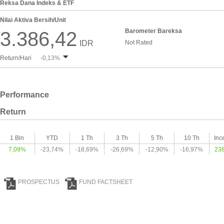
Reksa Dana Indeks & ETF
Nilai Aktiva Bersih/Unit
Barometer Bareksa
3.386,42
IDR
Not Rated
Return/Hari
-0,13%
Performance
Return
1 Bln
YTD
1 Th
3 Th
5 Th
10 Th
Inc
7,09%
-23,74%
-18,69%
-26,69%
-12,90%
-16,97%
23
PROSPECTUS
FUND FACTSHEET