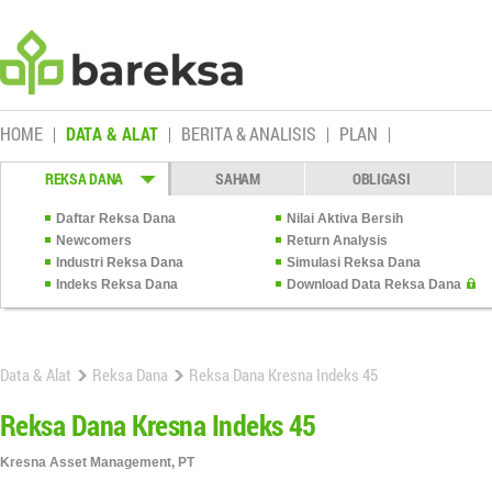
HOME
DATA & ALAT
BERITA & ANALISIS
PLAN
REKSA DANA
SAHAM
OBLIGASI
Daftar Reksa Dana
Nilai Aktiva Bersih
Newcomers
Return Analysis
Industri Reksa Dana
Simulasi Reksa Dana
Indeks Reksa Dana
Download Data Reksa Dana
Data & Alat
Reksa Dana
Reksa Dana Kresna Indeks 45
Reksa Dana Kresna Indeks 45
Kresna Asset Management, PT