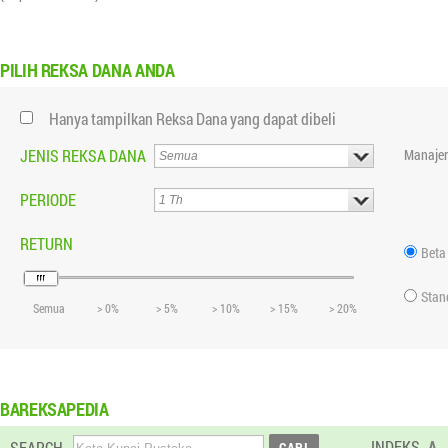
PILIH
REKSA DANA ANDA
Hanya tampilkan Reksa Dana yang dapat dibeli
JENIS REKSA DANA
Manajer
PERIODE
RETURN
Beta
Stan
Semua
> 0%
> 5%
> 10%
> 15%
> 20%
BAREKSAPEDIA
INDEKS
A
SEARCH