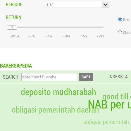
PERIODE
RETURN
Beta
Stan
Semua
> 0%
> 5%
> 10%
> 15%
> 20%
BAREKSAPEDIA
INDEKS
A
SEARCH
deposito mudharabah
good till
NAB per u
obligasi pemerintah daerah
obligasi pemerintah