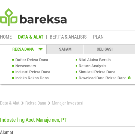
HOME
DATA & ALAT
BERITA & ANALISIS
PLAN
REKSA DANA
SAHAM
OBLIGASI
Daftar Reksa Dana
Nilai Aktiva Bersih
Newcomers
Return Analysis
Industri Reksa Dana
Simulasi Reksa Dana
Indeks Reksa Dana
Download Data Reksa Dana
Data & Alat
Reksa Dana
Manajer Investasi
Indosterling Aset Manajemen, PT
Alamat