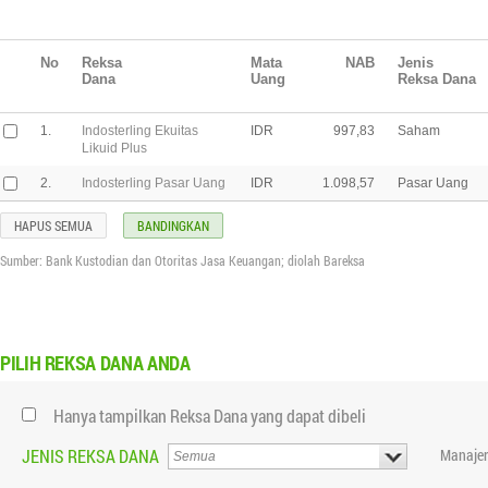
No
Reksa
Mata
NAB
Jenis
Dana
Uang
Reksa Dana
1.
Indosterling Ekuitas
IDR
997,83
Saham
Likuid Plus
2.
Indosterling Pasar Uang
IDR
1.098,57
Pasar Uang
HAPUS SEMUA
BANDINGKAN
Sumber: Bank Kustodian dan Otoritas Jasa Keuangan; diolah Bareksa
PILIH
REKSA DANA ANDA
Hanya tampilkan Reksa Dana yang dapat dibeli
JENIS REKSA DANA
Manajer