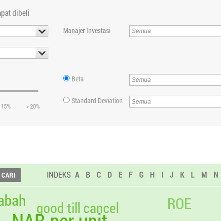
pat dibeli
Manajer Investasi
Beta
Standard Deviation
 15%
> 20%
INDEKS
A
B
C
D
E
F
G
H
I
J
K
L
M
N
abah
ROE
good till cancel
NAB per unit