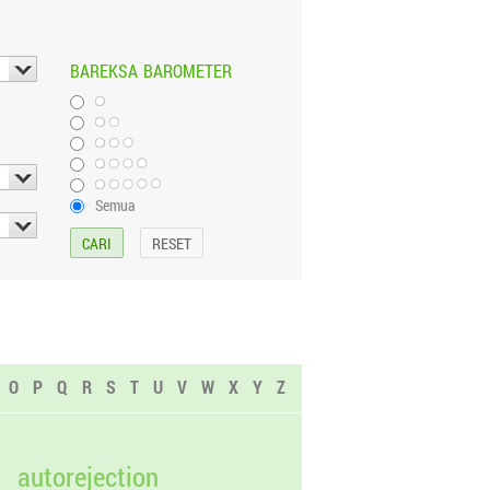
BAREKSA
BAROMETER
Semua
O
P
Q
R
S
T
U
V
W
X
Y
Z
autorejection