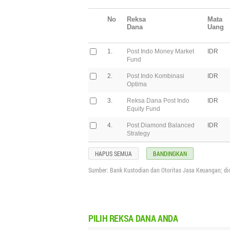
No
Reksa
Mata
Dana
Uang
1.
Post Indo Money Market
IDR
Fund
2.
Post Indo Kombinasi
IDR
Optima
3.
Reksa Dana Post Indo
IDR
Equity Fund
4.
Post Diamond Balanced
IDR
Strategy
HAPUS SEMUA
BANDINGKAN
Sumber: Bank Kustodian dan Otoritas Jasa Keuangan; di
PILIH
REKSA DANA ANDA