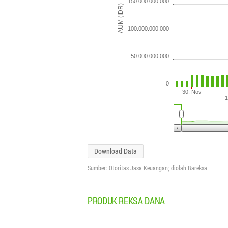
150.000.000.000
AUM (IDR)
100.000.000.000
50.000.000.000
0
30. Nov
1
Download Data
Sumber: Otoritas Jasa Keuangan; diolah Bareksa
PRODUK REKSA DANA