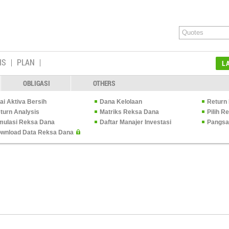
IS
PLAN
L
OBLIGASI
OTHERS
lai Aktiva Bersih
Dana Kelolaan
Return 
turn Analysis
Matriks Reksa Dana
Pilih 
mulasi Reksa Dana
Daftar Manajer Investasi
Pangsa
wnload Data Reksa Dana