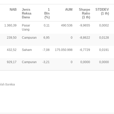
NAB
Jenis
1
AUM
Sharpe
STDDEV
Reksa
Bln
Ratio
(1 th)
Dana
(%)
(1 th)
1.360,39
Pasar
0,11
490.536
-9,9655
0,0002
Uang
239,50
Campuran
6,95
0
-8,8622
0,0128
432,52
Saham
-7,08
175.050.998
-6,7729
0,0191
929,17
Campuran
-3,21
0
0,0000
0,0000
olah Bareksa