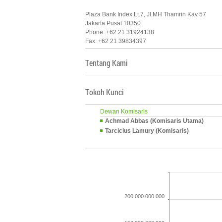
Plaza Bank Index Lt.7, Jl.MH Thamrin Kav 57
Jakarta Pusat 10350
Phone: +62 21 31924138
Fax: +62 21 39834397
Tentang Kami
Tokoh Kunci
Dewan Komisaris
Achmad Abbas (Komisaris Utama)
Tarcicius Lamury (Komisaris)
200.000.000.000