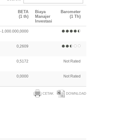
BETA
Biaya
Barometer
(1 th)
Manajer
(1 Th)
Investasi
-1.000.000,0000
0,2609
0,5172
Not Rated
0,0000
Not Rated
CETAK
DOWNLOAD