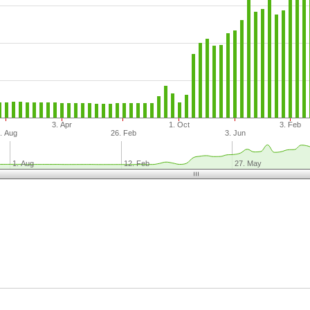
3. Apr
1. Oct
3. Feb
. Aug
26. Feb
3. Jun
1. Aug
12. Feb
27. May