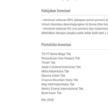
Kebijakan Investasi
- minimum sebesar 80% (delapan puluh persen) dan
Umum dan/atau diperdagangkan di Bursa Efek baik
- minimum sebesar 0% (nol persen) dan maksimum s
diterbitkan dengan jangka waktu tidak lebih dari 1 
Portofolio Investasi
TD PT Bank Mega Tbk
Perusahaan Gas Negara Tbk
Timah Tbk
Japfa Comfeed Indonesia Tbk
Mitra Adiperkasa Tbk
Mayora Indah Tbk
Cisarua Mountain Dairy Tbk
Map Aktif Adiperkasa Tbk
Medco Energi Internasional Tbk
Bukit Asam Tbk
Mei 2026