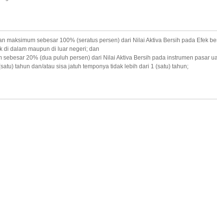
 maksimum sebesar 100% (seratus persen) dari Nilai Aktiva Bersih pada Efek ber
 di dalam maupun di luar negeri; dan
ebesar 20% (dua puluh persen) dari Nilai Aktiva Bersih pada instrumen pasar ua
(satu) tahun dan/atau sisa jatuh temponya tidak lebih dari 1 (satu) tahun;