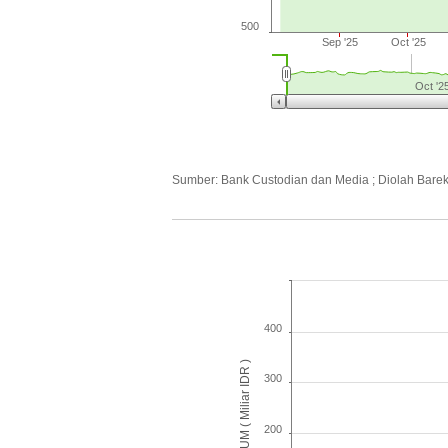
500
Sep '25
Oct '25
Oct '2
Sumber: Bank Custodian dan Media ; Diolah Bare
400
AUM ( Miliar IDR )
300
200