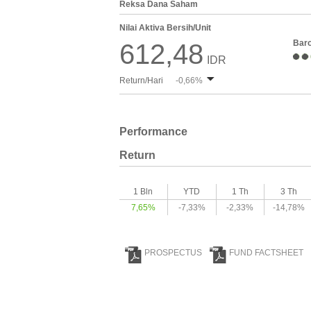
Reksa Dana Saham
Nilai Aktiva Bersih/Unit
Bar
612,48
IDR
Return/Hari
-0,66%
Performance
Return
1 Bln
YTD
1 Th
3 Th
7,65%
-7,33%
-2,33%
-14,78%
PROSPECTUS
FUND FACTSHEET