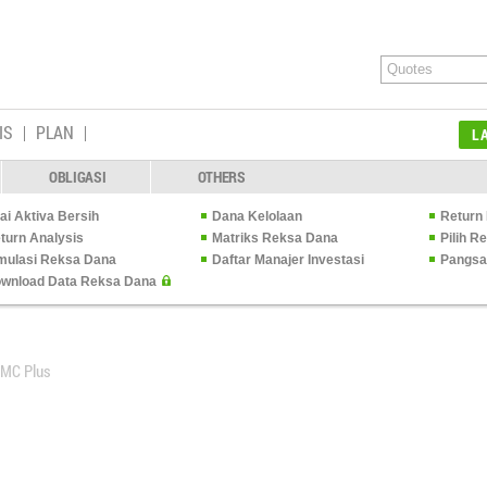
IS
PLAN
L
OBLIGASI
OTHERS
lai Aktiva Bersih
Dana Kelolaan
Return 
turn Analysis
Matriks Reksa Dana
Pilih 
mulasi Reksa Dana
Daftar Manajer Investasi
Pangsa
wnload Data Reksa Dana
SMC Plus