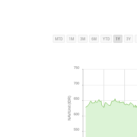
750
700
NAV/Unit (IDR)
650
600
550