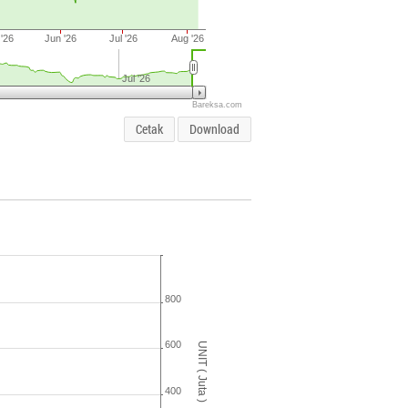
'26
Jun '26
Jul '26
Aug '26
Jul '26
Bareksa.com
Cetak
Download
800
600
UNIT ( Juta )
400