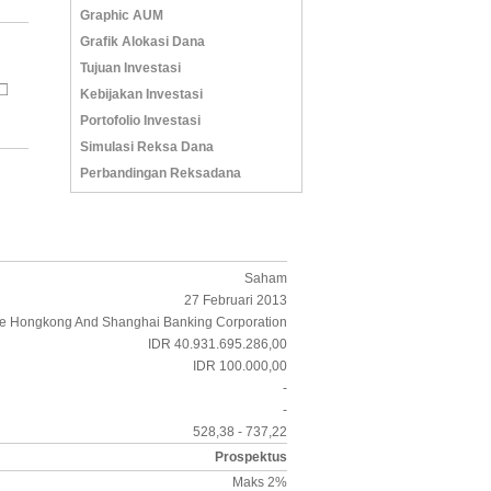
Graphic AUM
Grafik Alokasi Dana
Tujuan Investasi
Kebijakan Investasi
Portofolio Investasi
Simulasi Reksa Dana
Perbandingan Reksadana
Saham
27 Februari 2013
e Hongkong And Shanghai Banking Corporation
IDR 40.931.695.286,00
IDR 100.000,00
-
-
528,38 - 737,22
Prospektus
Maks 2%