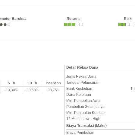
ometer Bareksa
Returns
Risk
Detail Reksa Dana
Jenis Reksa Dana
Tanggal Peluncuran
5 Th
10 Th
Inception
Bank Kustodian
Th
-13,30%
-30,58%
-38,75%
Dana Kelolaan
Min. Pembelian Awal
Pembelian Selanjutnya
Min. Penjualan Kembali
12 Month Low - High
Biaya Transaksi (Maks)
Biaya Pembelian