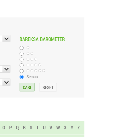
BAREKSA
BAROMETER
Semua
O
P
Q
R
S
T
U
V
W
X
Y
Z