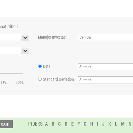
pat dibeli
Manajer Investasi
Beta
Standard Deviation
 15%
> 20%
INDEKS
A
B
C
D
E
F
G
H
I
J
K
L
M
N