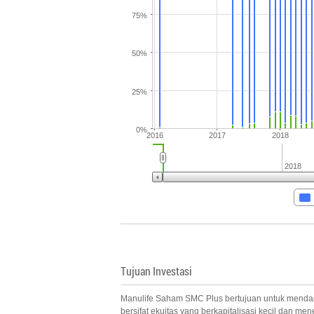
75%
50%
25%
0%
2016
2017
2018
2018
Tujuan Investasi
Manulife Saham SMC Plus bertujuan untuk mendap
bersifat ekuitas yang berkapitalisasi kecil dan me