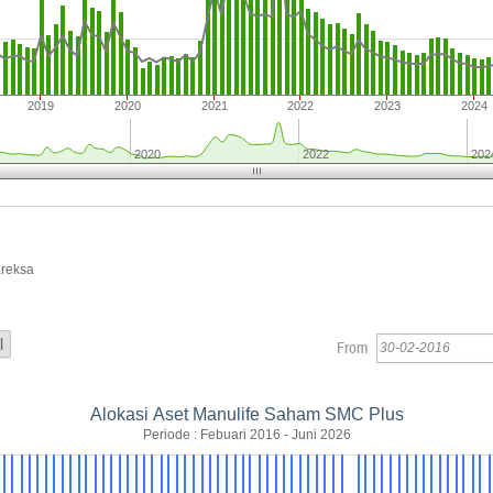
2019
2020
2021
2022
2023
2024
2020
2022
202
areksa
From
Alokasi Aset Manulife Saham SMC Plus
Periode : Febuari 2016 - Juni 2026