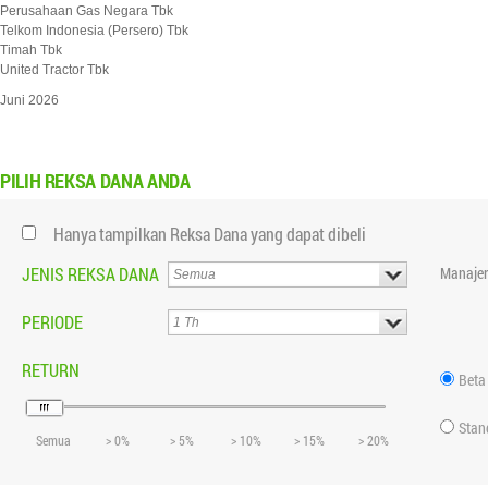
Perusahaan Gas Negara Tbk
Telkom Indonesia (Persero) Tbk
Timah Tbk
United Tractor Tbk
Juni 2026
PILIH
REKSA DANA ANDA
Hanya tampilkan Reksa Dana yang dapat dibeli
JENIS REKSA DANA
Manajer
PERIODE
RETURN
Beta
Stan
Semua
> 0%
> 5%
> 10%
> 15%
> 20%