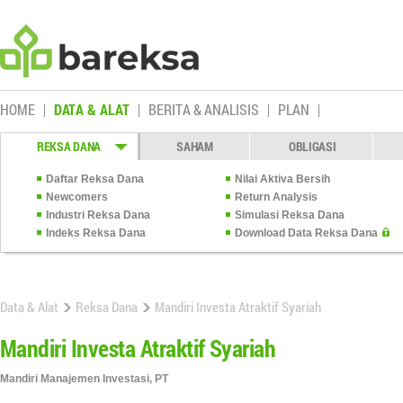
HOME
DATA & ALAT
BERITA & ANALISIS
PLAN
REKSA DANA
SAHAM
OBLIGASI
Daftar Reksa Dana
Nilai Aktiva Bersih
Newcomers
Return Analysis
Industri Reksa Dana
Simulasi Reksa Dana
Indeks Reksa Dana
Download Data Reksa Dana
Data & Alat
Reksa Dana
Mandiri Investa Atraktif Syariah
Mandiri Investa Atraktif Syariah
Mandiri Manajemen Investasi, PT