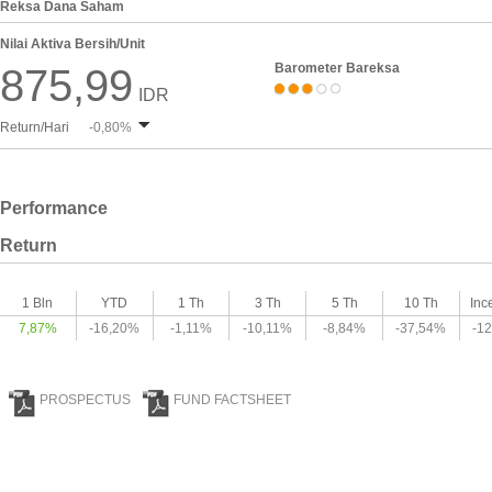
Reksa Dana Saham
Nilai Aktiva Bersih/Unit
Barometer Bareksa
875,99
IDR
Return/Hari
-0,80%
Performance
Return
1 Bln
YTD
1 Th
3 Th
5 Th
10 Th
Inc
7,87%
-16,20%
-1,11%
-10,11%
-8,84%
-37,54%
-1
PROSPECTUS
FUND FACTSHEET