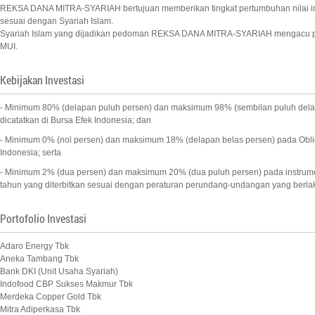
REKSA DANA MITRA-SYARIAH bertujuan memberikan tingkat pertumbuhan nilai inves
sesuai dengan Syariah Islam.
Syariah Islam yang dijadikan pedoman REKSA DANA MITRA-SYARIAH mengacu 
MUI.
Kebijakan Investasi
- Minimum 80% (delapan puluh persen) dan maksimum 98% (sembilan puluh delap
dicatatkan di Bursa Efek Indonesia; dan
- Minimum 0% (nol persen) dan maksimum 18% (delapan belas persen) pada Oblig
Indonesia; serta
- Minimum 2% (dua persen) dan maksimum 20% (dua puluh persen) pada instrumen
tahun yang diterbitkan sesuai dengan peraturan perundang-undangan yang berla
Portofolio Investasi
Adaro Energy Tbk
Aneka Tambang Tbk
Bank DKI (Unit Usaha Syariah)
Indofood CBP Sukses Makmur Tbk
Merdeka Copper Gold Tbk
Mitra Adiperkasa Tbk