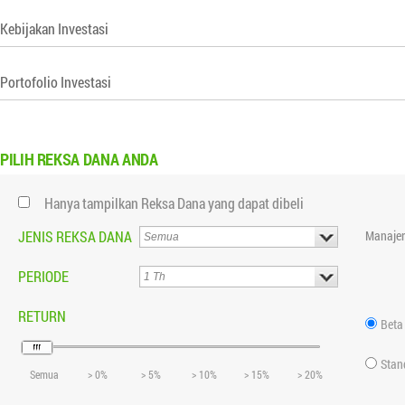
Kebijakan Investasi
Portofolio Investasi
PILIH
REKSA DANA ANDA
Hanya tampilkan Reksa Dana yang dapat dibeli
JENIS REKSA DANA
Manajer
PERIODE
RETURN
Beta
Stan
Semua
> 0%
> 5%
> 10%
> 15%
> 20%