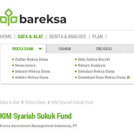
HOME
DATA & ALAT
BERITA & ANALISIS
PLAN
REKSA DANA
SAHAM
OBLIGASI
Daftar Reksa Dana
Nilai Aktiva Bersih
Newcomers
Return Analysis
Industri Reksa Dana
Simulasi Reksa Dana
Indeks Reksa Dana
Download Data Reksa Dana
Data & Alat
Reksa Dana
KIM Syariah Sukuk Fund
KIM Syariah Sukuk Fund
Korea Investment Management Indonesia, PT