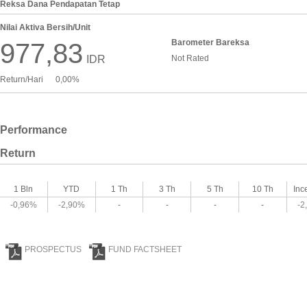
Reksa Dana Pendapatan Tetap
Nilai Aktiva Bersih/Unit
Barometer Bareksa
977,83
IDR
Not Rated
Return/Hari
0,00%
Performance
Return
1 Bln
YTD
1 Th
3 Th
5 Th
10 Th
Inc
-0,96%
-2,90%
-
-
-
-
-2
PROSPECTUS
FUND FACTSHEET