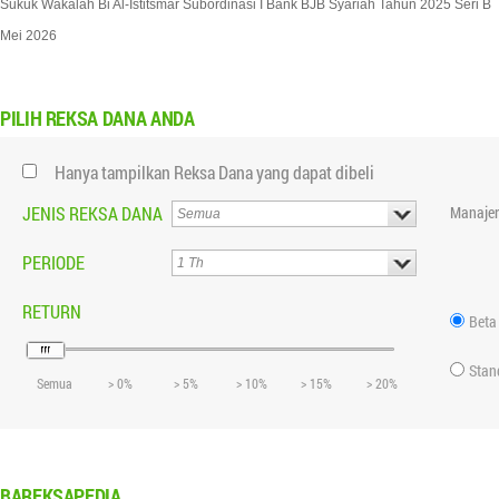
Sukuk Wakalah Bi Al-Istitsmar Subordinasi I Bank BJB Syariah Tahun 2025 Seri B
Mei 2026
PILIH
REKSA DANA ANDA
Hanya tampilkan Reksa Dana yang dapat dibeli
JENIS REKSA DANA
Manajer
PERIODE
RETURN
Beta
Stan
Semua
> 0%
> 5%
> 10%
> 15%
> 20%
BAREKSAPEDIA