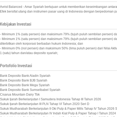
Avrist Balanced - Amar Syariah bertujuan untuk memberikan keseimbangan antara pe
Efek bersifat utang dan instrumen pasar uang di Indonesia dengan berpedoman pad
Kebijakan Investasi
- Minimum 1% (satu persen) dan maksimum 79% (tujuh puluh sembilan persen) dari 
- Minimum 1% (satu persen) dan maksimum 79% (tujuh puluh sembilan persen) dari
diterbitkan oleh korporasi berbadan hukum Indonesia; dan
- Minimum 0% (nol persen) dan maksimum 50% (lima puluh persen) dari Nilai Akt
1 (satu) tahun dan/atau deposito syariah;
Portofolio Investasi
Bank Deposito Bank Aladin Syariah
Bank Deposito Bank BJB Syariah
Bank Deposito Bank Mega Syariah
Bank Deposito Bank Sumselbabel Syariah
Cisarua Mountain Dairy Tbk
Sukuk Ijarah Berkelanjutan I Samudera Indonesia Tahap III Tahun 2026
Sukuk Ijarah Berkelanjutan III PLN Tahap VI Tahun 2020 Seri D
Sukuk Mudharabah Berkelanjutan II Oki Pulp & Paper Mills Tahap IV Tahun 2026 S
Sukuk Mudharabah Berkelanjutan IV Indah Kiat Pulp & Paper Tahap I Tahun 2024 