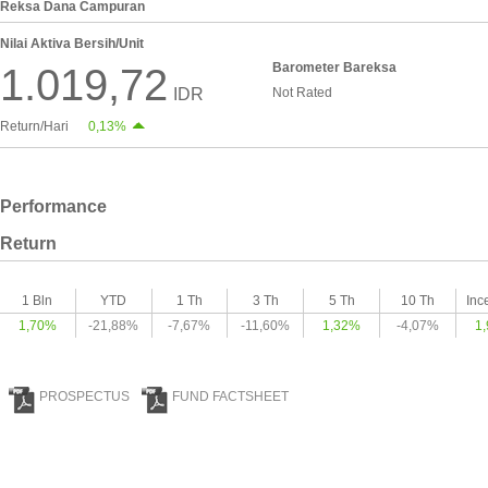
Reksa Dana Campuran
Nilai Aktiva Bersih/Unit
Barometer Bareksa
1.019,72
IDR
Not Rated
Return/Hari
0,13%
Performance
Return
1 Bln
YTD
1 Th
3 Th
5 Th
10 Th
Inc
1,70%
-21,88%
-7,67%
-11,60%
1,32%
-4,07%
1
PROSPECTUS
FUND FACTSHEET