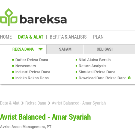
HOME
DATA & ALAT
BERITA & ANALISIS
PLAN
REKSA DANA
SAHAM
OBLIGASI
Daftar Reksa Dana
Nilai Aktiva Bersih
Newcomers
Return Analysis
Industri Reksa Dana
Simulasi Reksa Dana
Indeks Reksa Dana
Download Data Reksa Dana
Data & Alat
Reksa Dana
Avrist Balanced - Amar Syariah
Avrist Balanced - Amar Syariah
Avrist Asset Management, PT