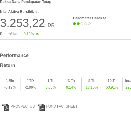
Reksa Dana Pendapatan Tetap
Nilai Aktiva Bersih/Unit
Barometer Bareksa
3.253,22
IDR
Return/Hari
0,13%
Performance
Return
1 Bln
YTD
1 Th
3 Th
5 Th
10 Th
Inc
-0,12%
-2,89%
0,60%
9,14%
17,15%
53,91%
22
PROSPECTUS
FUND FACTSHEET