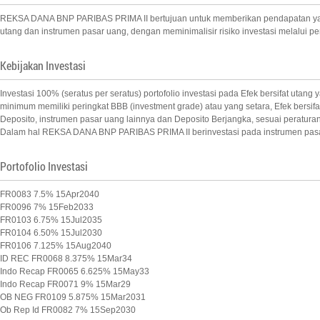
REKSA DANA BNP PARIBAS PRIMA II bertujuan untuk memberikan pendapatan yang 
utang dan instrumen pasar uang, dengan meminimalisir risiko investasi melalui pem
Kebijakan Investasi
Investasi 100% (seratus per seratus) portofolio investasi pada Efek bersifat ut
minimum memiliki peringkat BBB (investment grade) atau yang setara, Efek bersifat
Deposito, instrumen pasar uang lainnya dan Deposito Berjangka, sesuai peratur
Dalam hal REKSA DANA BNP PARIBAS PRIMA II berinvestasi pada instrumen pasar ua
Portofolio Investasi
FR0083 7.5% 15Apr2040
FR0096 7% 15Feb2033
FR0103 6.75% 15Jul2035
FR0104 6.50% 15Jul2030
FR0106 7.125% 15Aug2040
ID REC FR0068 8.375% 15Mar34
Indo Recap FR0065 6.625% 15May33
Indo Recap FR0071 9% 15Mar29
OB NEG FR0109 5.875% 15Mar2031
Ob Rep Id FR0082 7% 15Sep2030