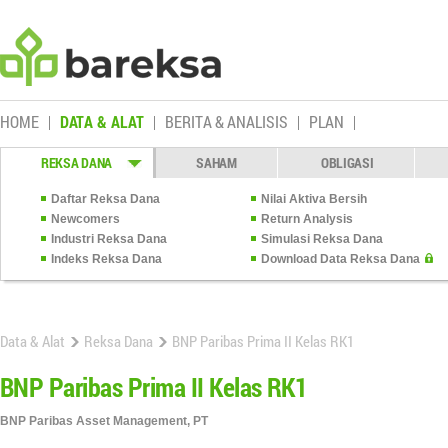
HOME
DATA & ALAT
BERITA & ANALISIS
PLAN
REKSA DANA
SAHAM
OBLIGASI
Daftar Reksa Dana
Nilai Aktiva Bersih
Newcomers
Return Analysis
Industri Reksa Dana
Simulasi Reksa Dana
Indeks Reksa Dana
Download Data Reksa Dana
Data & Alat
Reksa Dana
BNP Paribas Prima II Kelas RK1
BNP Paribas Prima II Kelas RK1
BNP Paribas Asset Management, PT