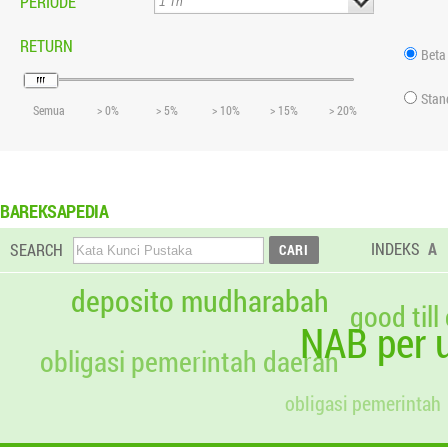
PERIODE
RETURN
Beta
Stan
Semua
> 0%
> 5%
> 10%
> 15%
> 20%
BAREKSAPEDIA
INDEKS
A
SEARCH
deposito mudharabah
good till
NAB per u
obligasi pemerintah daerah
obligasi pemerintah