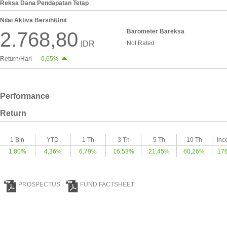
Reksa Dana Pendapatan Tetap
Nilai Aktiva Bersih/Unit
Barometer Bareksa
2.768,80
IDR
Not Rated
Return/Hari
0,65%
Performance
Return
1 Bln
YTD
1 Th
3 Th
5 Th
10 Th
Inc
1,80%
4,36%
6,79%
16,53%
21,45%
60,26%
17
PROSPECTUS
FUND FACTSHEET