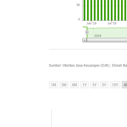
50
0
Jan '19
Jul '19
2019
Sumber: Otoritas Jasa Keuangan (OJK) ; Diolah B