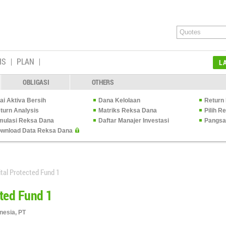
IS
PLAN
L
OBLIGASI
OTHERS
lai Aktiva Bersih
Dana Kelolaan
Return 
turn Analysis
Matriks Reksa Dana
Pilih 
mulasi Reksa Dana
Daftar Manajer Investasi
Pangsa
wnload Data Reksa Dana
ital Protected Fund 1
cted Fund 1
nesia, PT