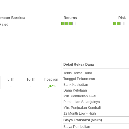
ometer Bareksa
Returns
Risk
Rated
Detail Reksa Dana
Jenis Reksa Dana
Tanggal Peluncuran
5 Th
10 Th
Inception
Bank Kustodian
-
-
1,02%
Dana Kelolaan
Min. Pembelian Awal
Pembelian Selanjutnya
Min. Penjualan Kembali
12 Month Low - High
Biaya Transaksi (Maks)
Biaya Pembelian