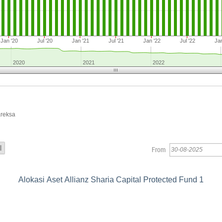
Jan '20
Jul '20
Jan '21
Jul '21
Jan '22
Jul '22
Jan
2020
2021
2022
areksa
From
Alokasi Aset Allianz Sharia Capital Protected Fund 1