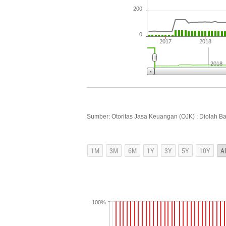
200
0
2017
2018
2018
Sumber: Otoritas Jasa Keuangan (OJK) ; Diolah B
100%