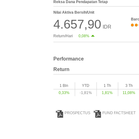
Reksa Dana Pendapatan Tetap
Nilai Aktiva Bersih/Unit
Bar
4.657,90
IDR
Return/Hari
0,08%
Performance
Return
1 Bln
YTD
1 Th
3 Th
0,33%
-1,81%
1,81%
11,08%
PROSPECTUS
FUND FACTSHEET