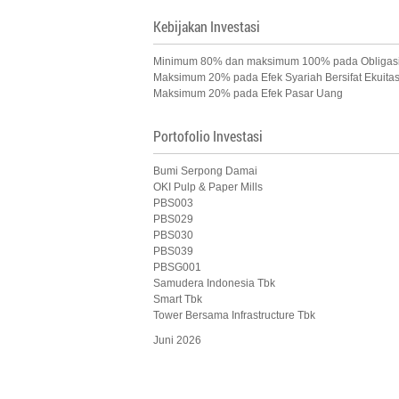
Kebijakan Investasi
Minimum 80% dan maksimum 100% pada Obligasi
Maksimum 20% pada Efek Syariah Bersifat Ekuitas
Maksimum 20% pada Efek Pasar Uang
Portofolio Investasi
Bumi Serpong Damai
OKI Pulp & Paper Mills
PBS003
PBS029
PBS030
PBS039
PBSG001
Samudera Indonesia Tbk
Smart Tbk
Tower Bersama Infrastructure Tbk
Juni 2026