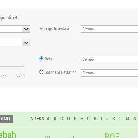
pat dibeli
Manajer Investasi
Beta
Standard Deviation
 15%
> 20%
INDEKS
A
B
C
D
E
F
G
H
I
J
K
L
M
N
abah
ROE