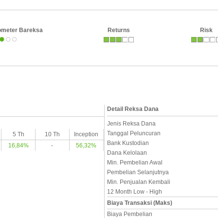
ometer Bareksa
Returns
Risk
Detail Reksa Dana
Jenis Reksa Dana
Tanggal Peluncuran
5 Th
10 Th
Inception
Bank Kustodian
16,84%
-
56,32%
Dana Kelolaan
Min. Pembelian Awal
Pembelian Selanjutnya
Min. Penjualan Kembali
12 Month Low - High
Biaya Transaksi (Maks)
Biaya Pembelian