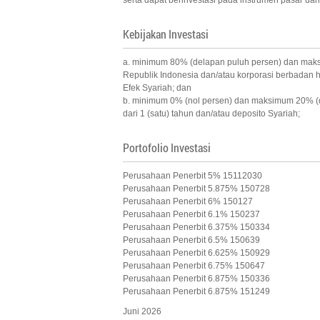
serta dapat berinvestasi pada instrumen pasar uan
Kebijakan Investasi
a. minimum 80% (delapan puluh persen) dan maksi
Republik Indonesia dan/atau korporasi berbadan
Efek Syariah; dan
b. minimum 0% (nol persen) dan maksimum 20% (du
dari 1 (satu) tahun dan/atau deposito Syariah;
Portofolio Investasi
Perusahaan Penerbit 5% 15112030
Perusahaan Penerbit 5.875% 150728
Perusahaan Penerbit 6% 150127
Perusahaan Penerbit 6.1% 150237
Perusahaan Penerbit 6.375% 150334
Perusahaan Penerbit 6.5% 150639
Perusahaan Penerbit 6.625% 150929
Perusahaan Penerbit 6.75% 150647
Perusahaan Penerbit 6.875% 150336
Perusahaan Penerbit 6.875% 151249
Juni 2026