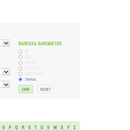
BAREKSA
BAROMETER
Semua
O
P
Q
R
S
T
U
V
W
X
Y
Z