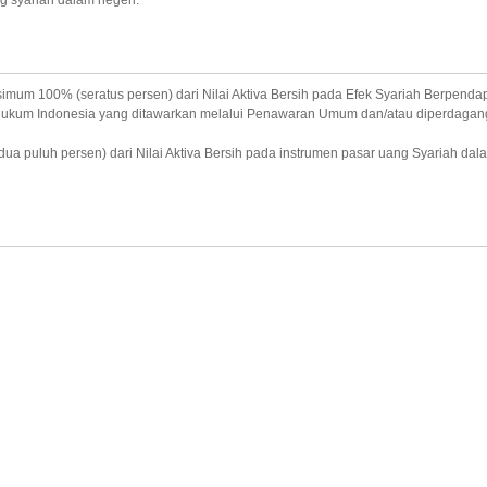
g syariah dalam negeri.
mum 100% (seratus persen) dari Nilai Aktiva Bersih pada Efek Syariah Berpendap
 hukum Indonesia yang ditawarkan melalui Penawaran Umum dan/atau diperdagang
a puluh persen) dari Nilai Aktiva Bersih pada instrumen pasar uang Syariah dal