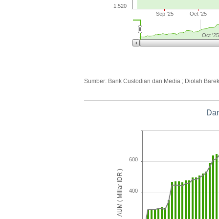
1.520
Sep '25
Oct '25
Oct '25
Sumber: Bank Custodian dan Media ; Diolah Bare
Dan
600
AUM ( Miliar IDR )
400