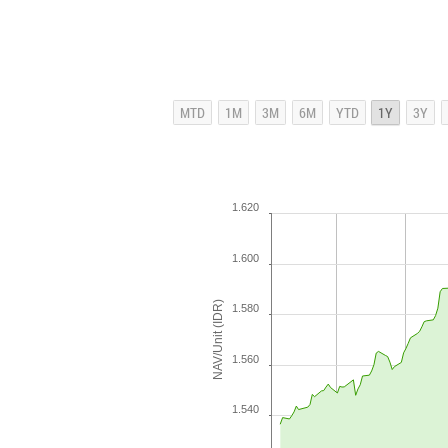
1.620
1.600
NAV/Unit (IDR)
1.580
1.560
1.540