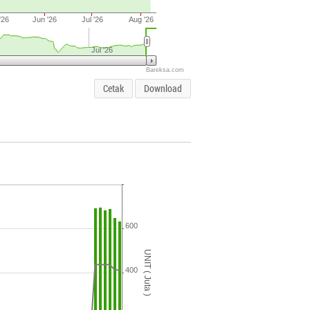
'26
Jun '26
Jul '26
Aug '26
Jul '26
Bareksa.com
Cetak
Download
600
UNIT ( Juta )
400