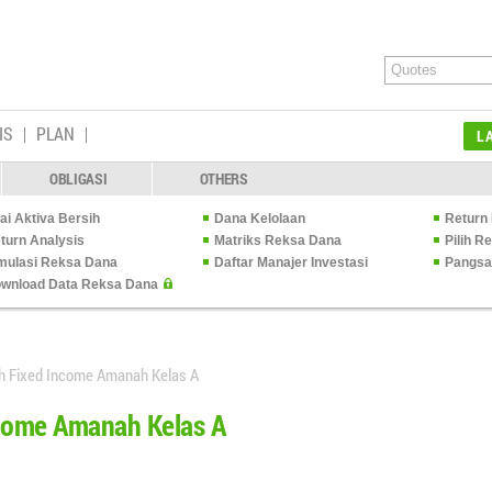
IS
PLAN
L
OBLIGASI
OTHERS
lai Aktiva Bersih
Dana Kelolaan
Return 
turn Analysis
Matriks Reksa Dana
Pilih 
mulasi Reksa Dana
Daftar Manajer Investasi
Pangsa
wnload Data Reksa Dana
ah Fixed Income Amanah Kelas A
ncome Amanah Kelas A