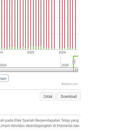
24
2025
2026
2024
2026
-lain
Bareksa.com
Cetak
Download
ah pada Efek Syariah Berpendapatan Tetap yang
n Umum dan/atau diperdagangkan di Indonesia dan