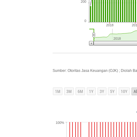
200
0
2018
20
2018
Sumber: Otoritas Jasa Keuangan (OJK) ; Diolah B
100%