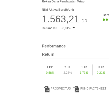
Reksa Dana Pendapatan Tetap
Nilai Aktiva Bersih/Unit
Bar
1.563,21
IDR
Return/Hari
-0,01%
Performance
Return
1 Bln
YTD
1 Th
3 Th
0,58%
-2,28%
1,73%
9,21%
PROSPECTUS
FUND FACTSHEET