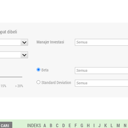
pat dibeli
Manajer Investasi
Beta
Standard Deviation
 15%
> 20%
INDEKS
A
B
C
D
E
F
G
H
I
J
K
L
M
N