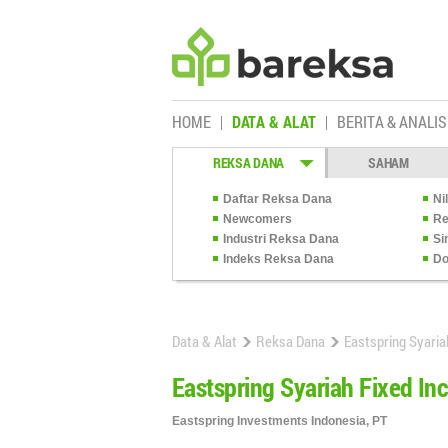
HOME
DATA & ALAT
BERITA & ANALIS
REKSA DANA
SAHAM
Daftar Reksa Dana
Ni
Newcomers
Re
Industri Reksa Dana
Si
Indeks Reksa Dana
Do
Data & Alat
Reksa Dana
Eastspring Syari
Eastspring Syariah Fixed I
Eastspring Investments Indonesia, PT