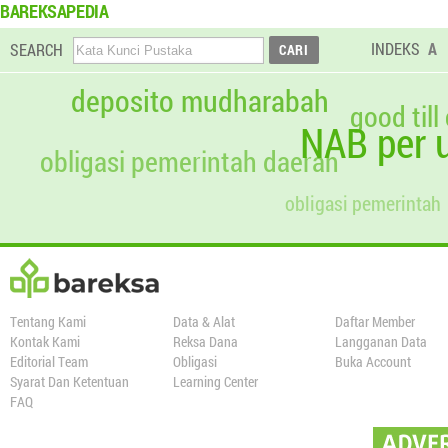
BAREKSAPEDIA
INDEKS
A
SEARCH
deposito mudharabah
good till
NAB per u
obligasi pemerintah daerah
obligasi pemerintah
Tentang Kami
Data & Alat
Daftar Member
Kontak Kami
Reksa Dana
Langganan Data
Editorial Team
Obligasi
Buka Account
Syarat Dan Ketentuan
Learning Center
FAQ