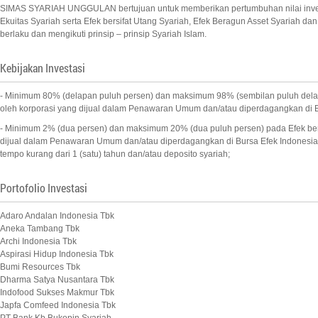
SIMAS SYARIAH UNGGULAN bertujuan untuk memberikan pertumbuhan nilai investasi
Ekuitas Syariah serta Efek bersifat Utang Syariah, Efek Beragun Asset Syariah 
berlaku dan mengikuti prinsip – prinsip Syariah Islam.
Kebijakan Investasi
- Minimum 80% (delapan puluh persen) dan maksimum 98% (sembilan puluh delapan
oleh korporasi yang dijual dalam Penawaran Umum dan/atau diperdagangkan di Bu
- Minimum 2% (dua persen) dan maksimum 20% (dua puluh persen) pada Efek bersi
dijual dalam Penawaran Umum dan/atau diperdagangkan di Bursa Efek Indonesia,
tempo kurang dari 1 (satu) tahun dan/atau deposito syariah;
Portofolio Investasi
Adaro Andalan Indonesia Tbk
Aneka Tambang Tbk
Archi Indonesia Tbk
Aspirasi Hidup Indonesia Tbk
Bumi Resources Tbk
Dharma Satya Nusantara Tbk
Indofood Sukses Makmur Tbk
Japfa Comfeed Indonesia Tbk