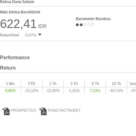
Reksa Dana Saham
Nilai Aktiva Bersih/Unit
Barometer Bareksa
622,41
IDR
Return/Hari
-0,07%
Performance
Return
1 Bln
YTD
1 Th
3 Th
5 Th
10 Th
Inc
9,96%
-23,10%
-12,80%
-1,32%
7,23%
-40,74%
-3
PROSPECTUS
FUND FACTSHEET