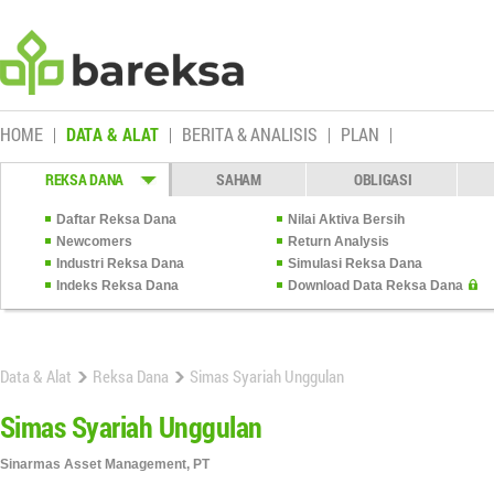
HOME
DATA & ALAT
BERITA & ANALISIS
PLAN
REKSA DANA
SAHAM
OBLIGASI
Daftar Reksa Dana
Nilai Aktiva Bersih
Newcomers
Return Analysis
Industri Reksa Dana
Simulasi Reksa Dana
Indeks Reksa Dana
Download Data Reksa Dana
Data & Alat
Reksa Dana
Simas Syariah Unggulan
Simas Syariah Unggulan
Sinarmas Asset Management, PT