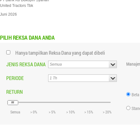
PT Bank Kb Bukopin Syariah
United Tractors Tbk
Juni 2026
PILIH
REKSA DANA ANDA
Hanya tampilkan Reksa Dana yang dapat dibeli
JENIS REKSA DANA
Manajer
PERIODE
RETURN
Beta
Stan
Semua
> 0%
> 5%
> 10%
> 15%
> 20%