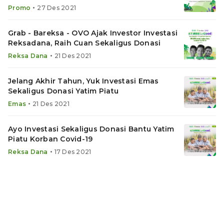
Juta
•
Promo
27 Des 2021
Grab - Bareksa - OVO Ajak Investor Investasi
Reksadana, Raih Cuan Sekaligus Donasi
•
Reksa Dana
21 Des 2021
Jelang Akhir Tahun, Yuk Investasi Emas
Sekaligus Donasi Yatim Piatu
•
Emas
21 Des 2021
Ayo Investasi Sekaligus Donasi Bantu Yatim
Piatu Korban Covid-19
•
Reksa Dana
17 Des 2021