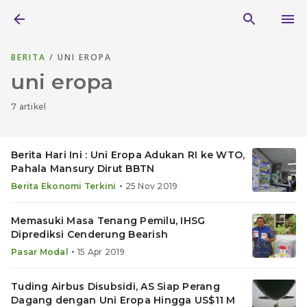
BERITA
/ UNI EROPA
uni eropa
7 artikel
Berita Hari Ini : Uni Eropa Adukan RI ke WTO,
Pahala Mansury Dirut BBTN
•
Berita Ekonomi Terkini
25 Nov 2019
Memasuki Masa Tenang Pemilu, IHSG
Diprediksi Cenderung Bearish
•
Pasar Modal
15 Apr 2019
Tuding Airbus Disubsidi, AS Siap Perang
Dagang dengan Uni Eropa Hingga US$11 M