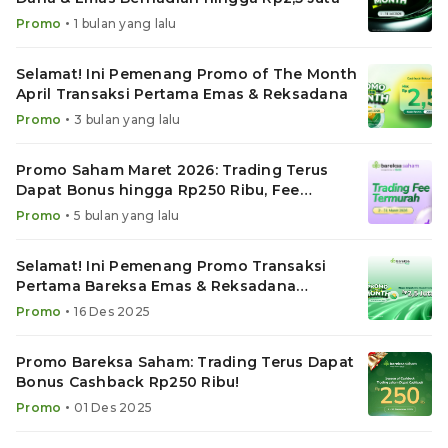
•
Promo
1 bulan yang lalu
Selamat! Ini Pemenang Promo of The Month
April Transaksi Pertama Emas & Reksadana
•
Promo
3 bulan yang lalu
Promo Saham Maret 2026: Trading Terus
Dapat Bonus hingga Rp250 Ribu, Fee
Termurah!
•
Promo
5 bulan yang lalu
Selamat! Ini Pemenang Promo Transaksi
Pertama Bareksa Emas & Reksadana
November
•
Promo
16 Des 2025
Promo Bareksa Saham: Trading Terus Dapat
Bonus Cashback Rp250 Ribu!
•
Promo
01 Des 2025