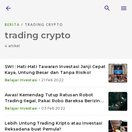
BERITA
/ TRADING CRYPTO
trading crypto
4 artikel
SWI : Hati-Hati Tawaran Investasi Janji Cepat
Kaya, Untung Besar dan Tanpa Risiko!
•
Belajar Investasi
21 Feb 2022
Awas! Kemendag Tutup Ratusan Robot
Trading Ilegal, Pakai Robo Bareksa Berizin
OJK
•
Belajar Investasi
03 Feb 2022
Lebih Untung Trading Kripto atau Investasi
Reksadana buat Pemula?